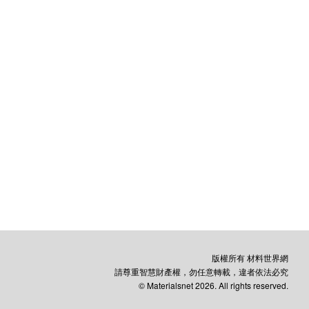
版權所有 材料世界網
請尊重智慧財產權，勿任意轉載，違者依法必究
© Materialsnet 2026. All rights reserved.