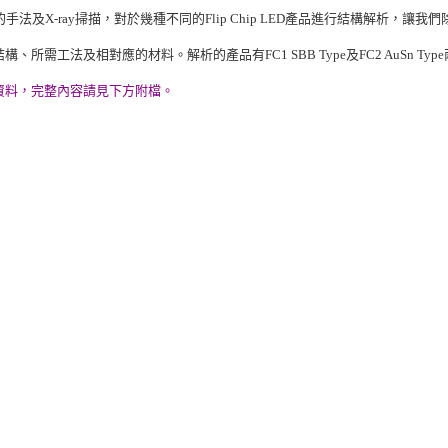
向工程的手法及X-ray掃描，對於幾種不同的Flip Chip LED產品進行結構解析，讓我們
所需工法及相對應的材料。解析的產品有FC1 SBB Type及FC2 AuSn Type
節錄資料，完整內容請見下方附檔。