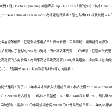
ology及大橋工程(Ohashi Engineering)均發表與Flip Chip LED 相關的技術。其中Grand Jo
PKG, the Near Future of LED Devices”為標題進行演講，這也點出LED構裝技術未
及省能源等優點，已逐漸被應用於戶外廣告看板、車用照明、顯示器背光源及一
於照明佔了全球約20%電力消耗，因此高效率光源LED的出現，已逐年取代過
及高亮度的方向發展。為因應高功率及高亮度LED的發展趨勢，構裝型式也由傳
裝方式，接著再朝向COB封裝及覆晶封裝等方向發展。
，到了2015年市場才將步入快速成長期。市調機構 Yole Development
2013年時占所有LED晶粒出貨量僅11%，至2014年躍升至15%；預估至20
同時預測，覆晶LED的市場規模會從2013年的15億美元成長至2017年的55億