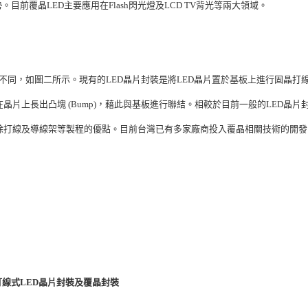
目前覆晶LED主要應用在Flash閃光燈及LCD TV背光等兩大領域。
封裝方式不同，如圖二所示。現有的LED晶片封裝是將LED晶片置於基板上進行固晶打
片上長出凸塊 (Bump)，藉此與基板進行聯結。相較於目前一般的LED晶片
除打線及導線架等製程的優點。目前台灣已有多家廠商投入覆晶相關技術的開發
線式LED晶片封裝及覆晶封裝