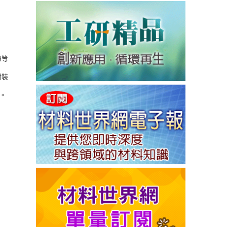
線等
封裝
。