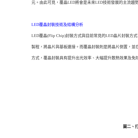
元。由此可見，覆晶LED將會是未來LED技術發展的主流趨勢。
LED覆晶封裝技術及結構分析
LED覆晶(Flip Chip)封裝方式與目前常見的LED晶片
製程，將晶片與基板連接。而覆晶封裝則是將晶片倒置，並在晶
方式，覆晶封裝具有提升出光效率、大幅提升散熱效果及免
圖二、打