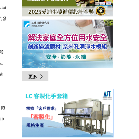
int
來的發
般
去
統
更多
 的
19
美