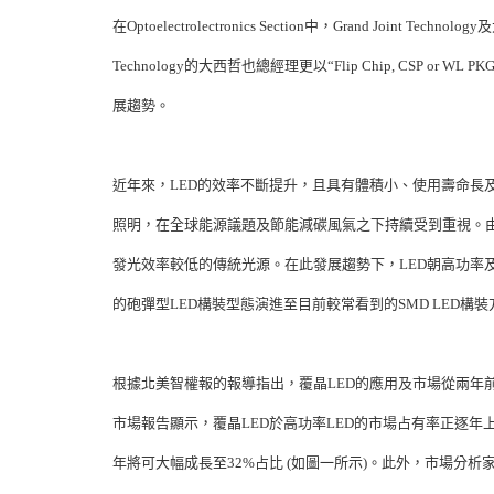
在Optoelectrolectronics Section中，Grand Joint Techn
Technology的大西哲也總經理更以“Flip Chip, CSP or WL 
展趨勢。
近年來，LED的效率不斷提升，且具有體積小、使用壽命長
照明，在全球能源議題及節能減碳風氣之下持續受到重視。由
發光效率較低的傳統光源。在此發展趨勢下，LED朝高功率
的砲彈型LED構裝型態演進至目前較常看到的SMD LED構
根據北美智權報的報導指出，覆晶LED的應用及市場從兩年前開始起飛
市場報告顯示，覆晶LED於高功率LED的市場占有率正逐年上升，
年將可大幅成長至32%占比 (如圖一所示)。此外，市場分析家