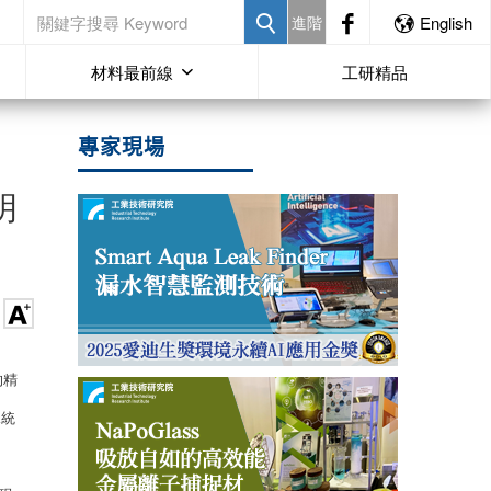
進階
English
材料最前線
工研精品
專家現場
明
的精
據統