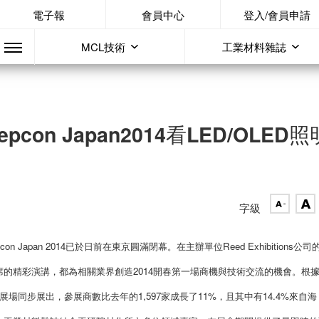
電子報
會員中心
登入/會員申請
MCL技術
工業材料雜誌
、Nepcon Japan2014看LED/OLED照
字級
on Japan 2014已於日前在東京圓滿閉幕。在主辦單位Reed Exhibitions公司
的精彩演講，都為相關業界創造2014開春第一場商機與技術交流的機會。根
東西展場同步展出，參展商數比去年的1,597家成長了11%，且其中有14.4%來自海