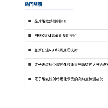
熱門閱讀
晶片級散熱機制簡介
PEEK複材高值化應用技術
創新低溫N₂O觸媒處理技術
電子級聚醯亞胺純化技術與光譜監控之整合解
電子級氣體與特用化學品的高純度檢測趨勢