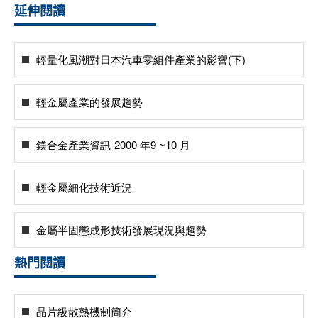
延伸閱讀
輕量化風潮對日本汽車零組件產業的影響(下)
輕金屬產業的發展趨勢
鎂合金產業資訊-2000 年9 ~10 月
輕金屬細化技術近況
金屬半固態成形技術發展現況與趨勢
熱門閱讀
晶片級散熱機制簡介