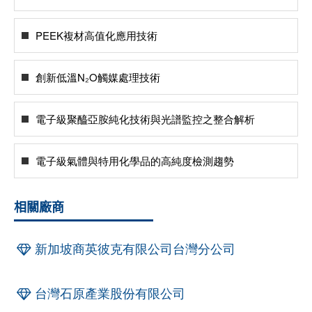
PEEK複材高值化應用技術
創新低溫N₂O觸媒處理技術
電子級聚醯亞胺純化技術與光譜監控之整合解析
電子級氣體與特用化學品的高純度檢測趨勢
相關廠商
新加坡商英彼克有限公司台灣分公司
台灣石原產業股份有限公司