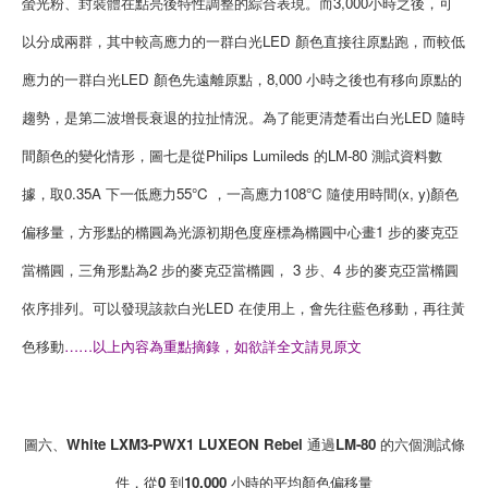
螢光粉、封裝體在點亮後特性調整的綜合表現。而3,000小時之後，可
以分成兩群，其中較高應力的一群白光LED 顏色直接往原點跑，而較低
應力的一群白光LED 顏色先遠離原點，8,000 小時之後也有移向原點的
趨勢，是第二波增長衰退的拉扯情況。為了能更清楚看出白光LED 隨時
間顏色的變化情形，圖七是從Philips Lumileds 的LM-80 測試資料數
據，取0.35A 下一低應力55°C ，一高應力108°C 隨使用時間(x, y)顏色
偏移量，方形點的橢圓為光源初期色度座標為橢圓中心畫1 步的麥克亞
當橢圓，三角形點為2 步的麥克亞當橢圓， 3 步、4 步的麥克亞當橢圓
依序排列。可以發現該款白光LED 在使用上，會先往藍色移動，再往黃
色移動
……以上內容為重點摘錄，如欲詳全文請見原文
圖六、White LXM3-PWX1 LUXEON Rebel 通過LM-80 的六個測試條
件，從0 到10,000 小時的平均顏色偏移量