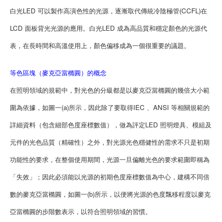
白光LED 可以製作高演色性的光源，逐漸取代傳統冷陰極管(CCFL)在
LCD 面板背光光源的應用。白光LED 成為高品質和穩定顏色的光源代
表，在長時間和高溫使用上，顏色偏移成為一個很重要的議題。
等色區塊（麥克亞當橢圓）的概念
在照明領域的規範中，對光色的分級都是以麥克亞當橢圓的幾倍大小範
圍為依據，如圖一(a)所示，因此除了要取得IEC 、ANSI 等相關規範的
詳細資料（包含細部色度座標數值），做為評定LED 照明燈具、模組及
元件的光色品質（精確性）之外，對光源光色穩健性的需求不只是初期
功能性的要求，在整個使用期間，光源一旦偏離光色的要求範圍即稱為
「失效」；因此必須能以光源的初期色度座標數值為中心，建構不同倍
數的麥克亞當橢圓，如圖一(b)所示，以便將光源的色度飄移程度以麥克
亞當橢圓的步階數表示，以符合照明領域的習慣。