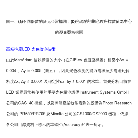
圖一、(a)不同倍數的麥克亞當橢圓；(b)光源的初期色度座標數值為中心
的麥克亞當橢圓
高精準度LED 光色檢測技術
由於MacAdam 信賴橢圓的大小（在CIE-xy 色度座標圖）相當小∆x ≒
0.004 、∆y ≒ 0.005（圖五），因此光色檢測的能力需求至少需達到解
析度∆x, ∆y ≦ 0.0001 及穩定性δx, δy ≦ 0.001 的水準。首先分析目前在
LED 業界最常被使用的重要光色量測設備Instrument Systems GmbH
公司的CAS140 機種，以及照明產業較常看到的設備為Photo Research
公司的 PR650/PR705 及Minolta 公司的CS1000/CS2000 機種，依據
各公司目錄資料上標示的準確性(Accuracy)如表一所示。