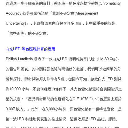
經過進一步仔細蒐集的資料，確認表一的色度座標準確性(Chromaticity
Accuracy)就是專業術語的「量測不確定度(Measurement
Uncertainty)」，其影響因素內容包含許多項目，其中最重要的就是
「標準追溯」的不確定度。
白光LED 等色區塊計算的應用
Philips Lumileds 發表了一款白光LED 流明維持率試驗（LM-80 測試）
的報告和圖表。其中關於顏色隨時間偏移的數據，我們可以做簡單的分
析和探討。壽命試驗應力條件有5 種，從圖六可知，該款白光LED 測試
到10,000 小時，不論何種應力條件下，其光色變化都還符合美國能源之
星的規定：「產品壽命期間的色度變化在CIE 1976 (u’, v’)色度圖上應於
0.007 以內。」此外，在3,000小時前，顏色變化都有一個峰值變化，是
第一波LED 特性增長衰退的拉扯情況，這個效應是LED 晶粒、膠體、