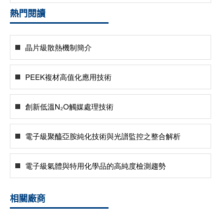
熱門閱讀
晶片級散熱機制簡介
PEEK複材高值化應用技術
創新低溫N₂O觸媒處理技術
電子級聚醯亞胺純化技術與光譜監控之整合解析
電子級氣體與特用化學品的高純度檢測趨勢
相關廠商