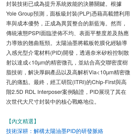
封裝技術已成為提升系統效能的決勝關鍵。根據
Yole Group預測，面板級封裝(PLP)憑藉高載體利用
率與成本優勢，正成為異質整合的新藍海。然而，
傳統液態PSPI面臨塗佈不均、表面平整度差及熱應
力導致的翹曲瓶頸。太陽油墨將載板乾膜化經驗導
入感光型介電材料(PID)開發，透過奈米矽粉控制散
射以達成<10µm的精密微孔，並結合高交聯密度樹
脂技術，解決厚銅產品以及高解析Via<10µm精密微
孔的痛點。最終，經工研院(ITRI)的Chip-First與高
階2.5D RDL Interposer案例驗證，PID展現了其在
次世代大尺寸封裝中的核心戰略地位。
【內文精選】
技術深耕：解構太陽油墨PID的研發脈絡