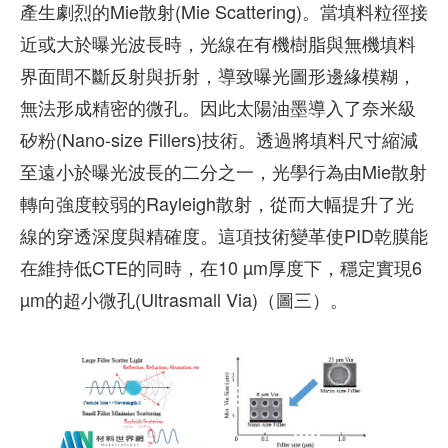
產生劇烈的Mie散射(Mie Scattering)。當填料粒徑接
近或大於曝光波長時，光線在有機樹脂與無機填料
界面間不斷反射與折射，導致曝光圖形邊緣模糊，
無法形成精密的微孔。因此太陽油墨導入了奈米級
矽粉(Nano-size Fillers)技術。透過將填料尺寸縮減
至遠小於曝光波長的二分之一，光學行為由Mie散射
轉向強度較弱的Rayleigh散射，從而大幅提升了光
線的穿透深度與精確度。這項技術變革使PID乾膜能
在維持低CTE的同時，在10 µm厚度下，穩定實現6
µm的超小微孔(Ultrasmall Via)（圖三）。