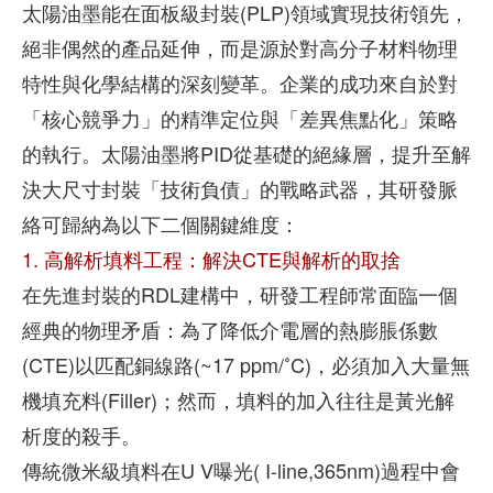
太陽油墨能在面板級封裝(PLP)領域實現技術領先，
絕非偶然的產品延伸，而是源於對高分子材料物理
特性與化學結構的深刻變革。企業的成功來自於對
「核心競爭力」的精準定位與「差異焦點化」策略
的執行。太陽油墨將PID從基礎的絕緣層，提升至解
決大尺寸封裝「技術負債」的戰略武器，其研發脈
絡可歸納為以下二個關鍵維度：
1. 高解析填料工程：解決CTE與解析的取捨
在先進封裝的RDL建構中，研發工程師常面臨一個
經典的物理矛盾：為了降低介電層的熱膨脹係數
(CTE)以匹配銅線路(~17 ppm/˚C)，必須加入大量無
機填充料(Filler)；然而，填料的加入往往是黃光解
析度的殺手。
傳統微米級填料在U V曝光( I-line,365nm)過程中會