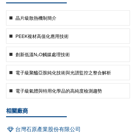
晶片級散熱機制簡介
PEEK複材高值化應用技術
創新低溫N₂O觸媒處理技術
電子級聚醯亞胺純化技術與光譜監控之整合解析
電子級氣體與特用化學品的高純度檢測趨勢
相關廠商
台灣石原產業股份有限公司