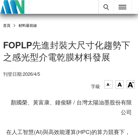
首頁
材料最前線
FOPLP先進封裝大尺寸化趨勢下
之感光型介電乾膜材料發展
刊登日期:2026/4/5
字級
顏國榮、黃富康、鐘俊驊 / 台灣太陽油墨股份有限
公司
在人工智慧(AI)與高效能運算(HPC)的算力競賽下，