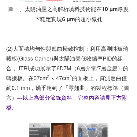
圖三、太陽油墨之高解析填料技術能在10 µm厚度
下穩定實現6 µm的超小微孔
(2)大面積均勻性與翹曲極致控制：利用高剛性玻璃
載板(Glass Carrier)與太陽油墨低收縮率PID的組
合， ITRI成功展示了6D7M（6層介電/7層金屬）的
2
2
轉接板。在37cm
× 47cm
的面板上，實測翹曲僅
約0.1 mm，幾乎達到了「零翹曲」的製程標準（圖
六）
---以上為部分節錄資料，完整內容請見下方附
檔。