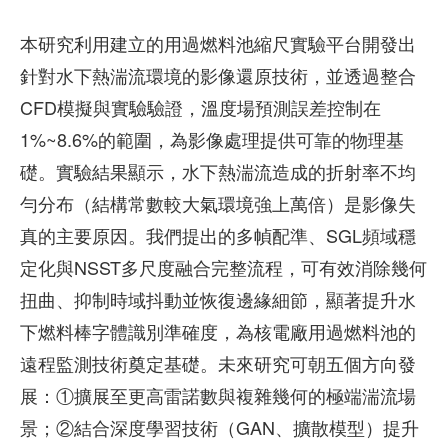
本研究利用建立的用過燃料池縮尺實驗平台開發出
針對水下熱湍流環境的影像還原技術，並透過整合
CFD模擬與實驗驗證，溫度場預測誤差控制在
1%~8.6%的範圍，為影像處理提供可靠的物理基
礎。實驗結果顯示，水下熱湍流造成的折射率不均
勻分布（結構常數較大氣環境強上萬倍）是影像失
真的主要原因。我們提出的多幀配準、SGL頻域穩
定化與NSST多尺度融合完整流程，可有效消除幾何
扭曲、抑制時域抖動並恢復邊緣細節，顯著提升水
下燃料棒字體識別準確度，為核電廠用過燃料池的
遠程監測技術奠定基礎。未來研究可朝五個方向發
展：①擴展至更高雷諾數與複雜幾何的極端湍流場
景；②結合深度學習技術（GAN、擴散模型）提升