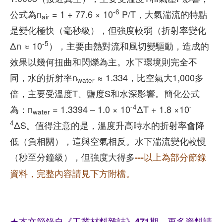
-6
公式為n
= 1 + 77.6 × 10
P/T，大氣湍流的特點
air
是變化極快（毫秒級），但強度較弱（折射率變化
-5
Δn ≈ 10
），主要由熱對流和風切變驅動，造成的
效果以幾何扭曲和閃爍為主。水下環境則完全不
同，水的折射率n
≈ 1.334，比空氣大1,000多
water
倍，主要受溫度T、鹽度S和水深影響。簡化公式
-4
-
為：n
= 1.3394 – 1.0 × 10
ΔT + 1.8 ×10
water
4
ΔS。值得注意的是，溫度升高時水的折射率會降
低（負相關），這與空氣相反。水下湍流變化較慢
（秒至分鐘級），但強度大得多
---以上為部分節錄
資料，完整內容請見下方附檔。
★本文節錄自《工業材料雜誌》471期，更多資料請