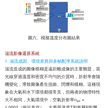
圖六、模擬溫度分布圖結果
湍流影像還原系統
1. 湍流成因、環境差異與多幀配準系統說明
湍流造成的圖像模糊是遠距離成像的主要難題，當
光線穿過溫度和密度不均勻的介質時，折射率會隨
機變化，導致圖像產生扭曲、閃爍和模糊。這種現
象在大氣和水下環境都很常見，但兩者的物理特性
大不相同，大氣環境中，空氣折射率n
≈
air
1.0003（接近真空），主要受溫度T和氣壓P影響，