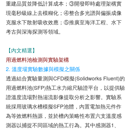
重建品質並降低計算成本；③開發即時處理架構實
現毫秒級線上去模糊化；④整合多光譜與偏振成像
克服水下散射吸收效應；⑤推廣至海洋工程、水下
考古與深海探測等領域。
【內文精選】
用過燃料池檢測與實驗架構
2. 溫度場實驗數據與模擬之關係
透過結合實驗量測與CFD模擬(Solidworks Fluent)的
用過燃料池(SFP)熱工水力縮尺驗證平台，以提供驗
證溫度流場對熱湍流影像提取分析之影響。實驗系
統採用玻璃水槽模擬SFP池體，內置電加熱元件作
為等效燃料熱源，並於槽內策略性布置六支溫度感
測器以捕捉不同區域的熱工行為。其中感測器1、