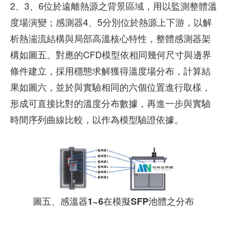
2、3、6位於遠離熱源之背景區域，用以監測整體溫
度場演變；感測器4、5分別位於熱源上下游，以解
析熱湍流結構與局部高溫核心特性，整體感測器架
構如圖五。對應的CFD模型依相同幾何尺寸與邊界
條件建立，採用穩態求解獲得溫度場分布，計算結
果如圖六，並於與實驗相同的六個位置進行取樣，
形成可直接比對的溫度分布數據，再進一步與實驗
時間序列曲線比較，以作為模型驗證依據。
圖五、感溫器1~6在模擬SFP池體之分布