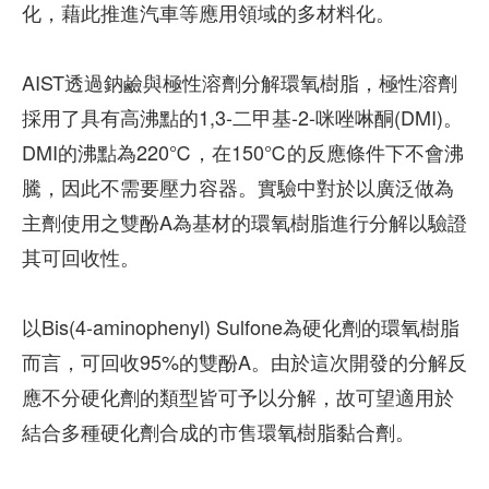
化，藉此推進汽車等應用領域的多材料化。
AIST透過鈉鹼與極性溶劑分解環氧樹脂，極性溶劑
採用了具有高沸點的1,3-二甲基-2-咪唑啉酮(DMI)。
DMI的沸點為220℃，在150℃的反應條件下不會沸
騰，因此不需要壓力容器。實驗中對於以廣泛做為
主劑使用之雙酚A為基材的環氧樹脂進行分解以驗證
其可回收性。
以Bis(4-aminophenyl) Sulfone為硬化劑的環氧樹脂
而言，可回收95%的雙酚A。由於這次開發的分解反
應不分硬化劑的類型皆可予以分解，故可望適用於
結合多種硬化劑合成的市售環氧樹脂黏合劑。