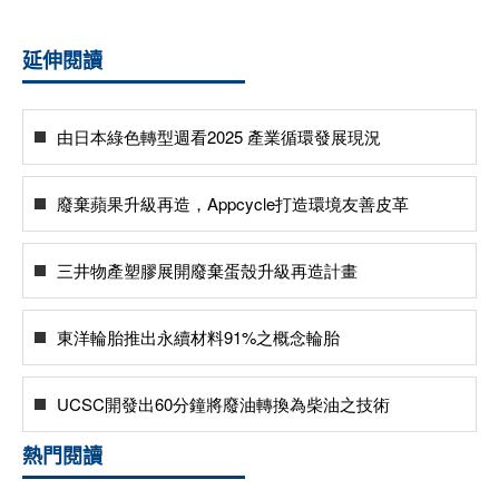
延伸閱讀
由日本綠色轉型週看2025 產業循環發展現況
廢棄蘋果升級再造，Appcycle打造環境友善皮革
三井物產塑膠展開廢棄蛋殼升級再造計畫
東洋輪胎推出永續材料91%之概念輪胎
UCSC開發出60分鐘將廢油轉換為柴油之技術
熱門閱讀