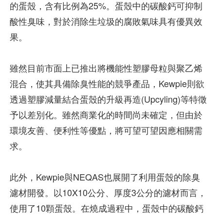
的蛋殼，含有比例為25%。蛋殼中的碳酸鈣可抑制
酸性臭味，對於消除生垃圾的腐敗氣味具有優異效
果。
雖然目前市面上已推出將機能性塑膠母粒與聚乙烯
混合，使其具備除臭性能的競爭產品，Kewpie則欲
透過塑膠減量結合蛋殼的升級再造(Upcyling)等特徵
予以差別化。雖然商業化的時間尚未確定，但由於
環境友善、便利性等優點，將可望可望因應相關需
求。
此外，Kewpie與NEQAS也展開了利用蛋殼的除臭
濾材開發。以10X10公分、厚度3公分的濾材而言，
使用了10顆蛋殼。在燒成過程中，蛋殼中的碳酸鈣