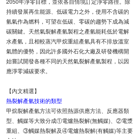
2050年淨零目標，並依各自情境訂定淨零路徑。除
持續發展再生能源、低碳電力之外，使用不含碳的
氫氣作為燃料，可望在低碳、零碳的趨勢下成為減
碳關鍵。天然氣裂解產氫製程之產氫能耗低於電解
水產氫，且相較蒸汽甲烷重組產氫具有不排放溫室
氣體的優勢，因此許多國外石化大廠及研發機構開
始嘗試開發各種不同的天然氣裂解產氫製程，以因
應淨零減碳要求。
【內文精選】
熱裂解產氫技術的類型
甲烷裂解產氫方法可依照熱源供應方法、反應器類
型、觸媒等大致分成①電爐熱裂解(無觸媒)、②電漿
重組、③觸媒熱裂解及④電爐熱裂解(有觸媒)等主要