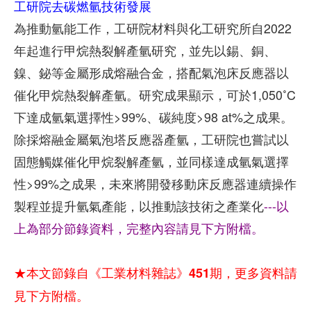
工研院去碳燃氫技術發展
為推動氫能工作，工研院材料與化工研究所自2022
年起進行甲烷熱裂解產氫研究，並先以錫、銅、
鎳、鉍等金屬形成熔融合金，搭配氣泡床反應器以
催化甲烷熱裂解產氫。研究成果顯示，可於1,050˚C
下達成氫氣選擇性>99%、碳純度>98 at%之成果。
除採熔融金屬氣泡塔反應器產氫，工研院也嘗試以
固態觸媒催化甲烷裂解產氫，並同樣達成氫氣選擇
性>99%之成果，未來將開發移動床反應器連續操作
製程並提升氫氣產能，以推動該技術之產業化
---以
上為部分節錄資料，完整內容請見下方附檔。
★本文節錄自《工業材料雜誌》451期，更多資料請
見下方附檔。