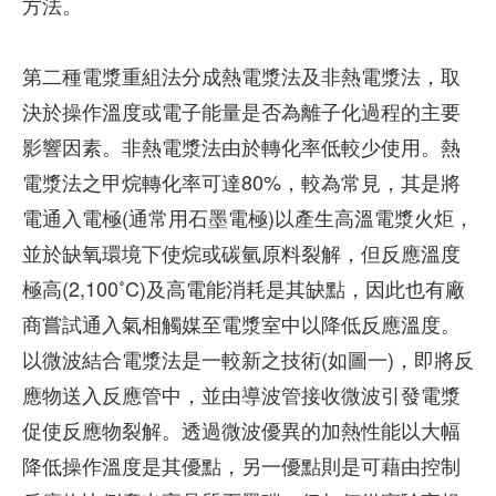
方法。
第二種電漿重組法分成熱電漿法及非熱電漿法，取
決於操作溫度或電子能量是否為離子化過程的主要
影響因素。非熱電漿法由於轉化率低較少使用。熱
電漿法之甲烷轉化率可達80%，較為常見，其是將
電通入電極(通常用石墨電極)以產生高溫電漿火炬，
並於缺氧環境下使烷或碳氫原料裂解，但反應溫度
極高(2,100˚C)及高電能消耗是其缺點，因此也有廠
商嘗試通入氣相觸媒至電漿室中以降低反應溫度。
以微波結合電漿法是一較新之技術(如圖一)，即將反
應物送入反應管中，並由導波管接收微波引發電漿
促使反應物裂解。透過微波優異的加熱性能以大幅
降低操作溫度是其優點，另一優點則是可藉由控制