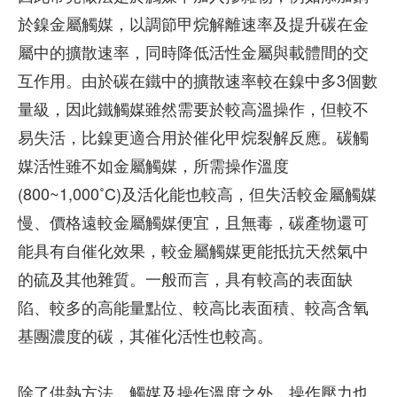
於鎳金屬觸媒，以調節甲烷解離速率及提升碳在金
屬中的擴散速率，同時降低活性金屬與載體間的交
互作用。由於碳在鐵中的擴散速率較在鎳中多3個數
量級，因此鐵觸媒雖然需要於較高溫操作，但較不
易失活，比鎳更適合用於催化甲烷裂解反應。碳觸
媒活性雖不如金屬觸媒，所需操作溫度
(800~1,000˚C)及活化能也較高，但失活較金屬觸媒
慢、價格遠較金屬觸媒便宜，且無毒，碳產物還可
能具有自催化效果，較金屬觸媒更能抵抗天然氣中
的硫及其他雜質。一般而言，具有較高的表面缺
陷、較多的高能量點位、較高比表面積、較高含氧
基團濃度的碳，其催化活性也較高。
除了供熱方法、觸媒及操作溫度之外，操作壓力也