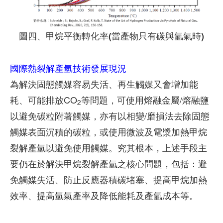
圖四、甲烷平衡轉化率(當產物只有碳與氫氣時)
國際熱裂解產氫技術發展現況
為解決固態觸媒容易失活、再生觸媒又會增加能
耗、可能排放CO
等問題，可使用熔融金屬/熔融鹽
2
以避免碳粒附著觸媒，亦有以相變/磨損法去除固態
觸媒表面沉積的碳粒，或使用微波及電漿加熱甲烷
裂解產氫以避免使用觸媒。究其根本，上述手段主
要仍在於解決甲烷裂解產氫之核心問題，包括：避
免觸媒失活、防止反應器積碳堵塞、提高甲烷加熱
效率、提高氫氣產率及降低能耗及產氫成本等。