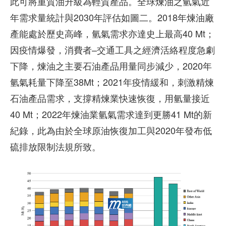
此可將重質油升級為輕質產品。全球煉油之氫氣近
年需求量統計與2030年評估如圖二。2018年煉油廠
產能處於歷史高峰，氫氣需求亦達史上最高40 Mt；
因疫情爆發，消費者–交通工具之經濟活絡程度急劇
下降，煉油之主要石油產品用量同步減少，2020年
氫氣耗量下降至38Mt；2021年疫情緩和，刺激精煉
石油產品需求，支撐精煉業快速恢復，用氫量接近
40 Mt；2022年煉油業氫氣需求達到更勝41 Mt的新
紀錄，此為由於全球原油恢復加工與2020年發布低
硫排放限制法規所致。