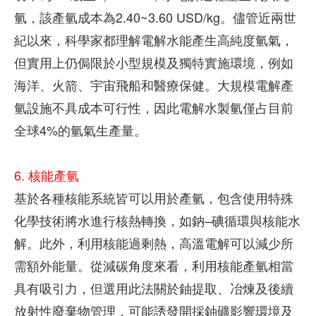
氫，該產氫成本為2.40~3.60 USD/kg。儘管近兩世
紀以來，科學家都理解電解水能產生高純度氫氣，
但實用上仍侷限於小型規模及獨特實施環境，例如
海洋、火箭、宇宙飛船和醫療保健。大規模電解產
氫設施不具成本可行性，因此電解水製氫僅占目前
全球4%的氫氣生產量。
6. 核能產氫
基於各種核能系統皆可以用於產氫，包含使用特殊
化學技術將水進行核熱轉換，如鈉–碘循環與核能水
解。此外，利用核能過剩熱，高溫電解可以減少所
需額外能量。從減碳角度來看，利用核能產氫相當
具有吸引力，但選用此法關於鈾提取、冶煉及後續
放射性廢棄物管理，可能誘發開採鈾礦影響環境及