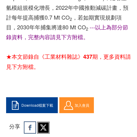
氫模組規模化增長，2022年中國推動減碳計畫，預
計每年提高捕獲0.7 Mt CO
，若如期實現規劃項
2
目，2030年年捕集將達80 Mt CO
---以上為部分節
2
錄資料，完整內容請見下方附檔。
★本文節錄自《工業材料雜誌》437期，更多資料請
見下方附檔。
Download檔案下載
加入會員
分享