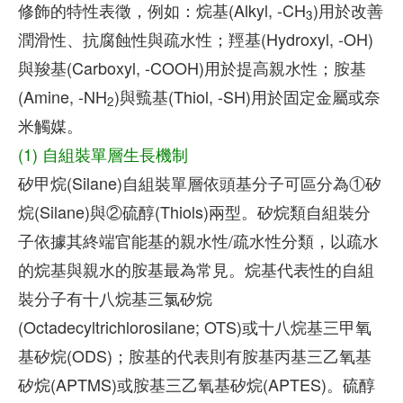
修飾的特性表徵，例如：烷基(Alkyl, -CH
)用於改善
3
潤滑性、抗腐蝕性與疏水性；羥基(Hydroxyl, -OH)
與羧基(Carboxyl, -COOH)用於提高親水性；胺基
(Amine, -NH
)與巰基(Thiol, -SH)用於固定金屬或奈
2
米觸媒。
(1) 自組裝單層生長機制
矽甲烷(Silane)自組裝單層依頭基分子可區分為①矽
烷(Silane)與②硫醇(Thiols)兩型。矽烷類自組裝分
子依據其終端官能基的親水性/疏水性分類，以疏水
的烷基與親水的胺基最為常見。烷基代表性的自組
裝分子有十八烷基三氯矽烷
(Octadecyltrichlorosilane; OTS)或十八烷基三甲氧
基矽烷(ODS)；胺基的代表則有胺基丙基三乙氧基
矽烷(APTMS)或胺基三乙氧基矽烷(APTES)。硫醇