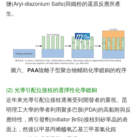
鹽(Aryl-diazonium Salts)與鐵粉的還原反應所產
生。
圖六、PAA陰離子型聚合物輔助化學鍍銅的程序
(2) 光導引配位接枝的選擇性化學鍍銅
近年來光導引配位接枝逐漸受到開發者的重視。昆
明理工大學的學者利用聚多巴胺(PDA)的高黏附與反
應特性，將引發劑(Initiator BrSi)接枝到矽單晶的表
面上，然後以甲基丙烯醯氧乙基三甲基氯化銨