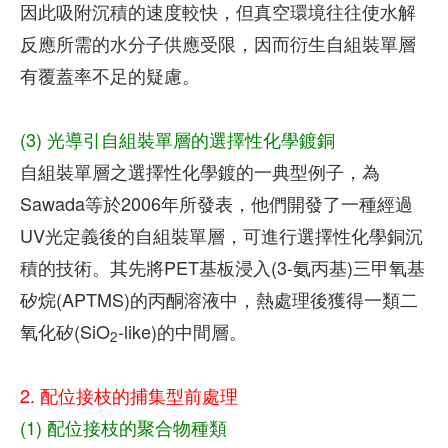
因此吸附沉積的速度較快，但真空環境往往使水解
反應所需的水分子供應受限，因而衍生自組裝單層
有覆蓋率不足的疑慮。
(3) 光導引自組裝單層的選擇性化學鍍銅
自組裝單層之選擇性化學鍍的一典型例子，為
Sawada等於2006年所發表，他們開發了一種經過
UV光定義後的自組裝單層，可進行選擇性化學銅沉
積的技術。其先將PET基板浸入(3-氨丙基)三甲氧基
矽烷(APTMS)的丙酮溶液中，熱處理後獲得一類二
氧化矽(SiO
-like)的中間層。
2
2. 配位接枝的捕集型前處理
(1) 配位接枝的聚合物種類