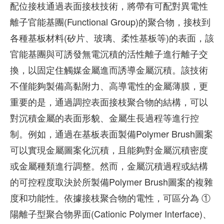
配位接枝通過表面接枝技術，將帶有可配對異電性
離子官能基團(Functional Group)的聚合物，接枝到
各種基板材料(矽片、玻璃、柔性基板等)的表面，該
官能基團與可誘發無電沉積的活性離子進行離子交
換，以固定住觸媒金屬進而誘導金屬沉積。該技術
不僅能夠製備高黏附力、高導電性的金屬薄膜，更
重要的是，通過調控表面接枝聚合物的結構，可以
對沉積金屬的表面形貌、金屬生長過程等進行控
制。例如，通過在基板表面製備Polymer Brush圖案
可以實現金屬圖案化沉積，且能夠對金屬沉積密度
或金屬種類進行調整。然而，金屬沉積過程或結構
的可控程度取決於所製備Polymer Brush圖案的複雜
度和功能性。依據接枝聚合物的電性，可區分為 ①
陽離子型聚合物界面(Cationic Polymer Interface)、