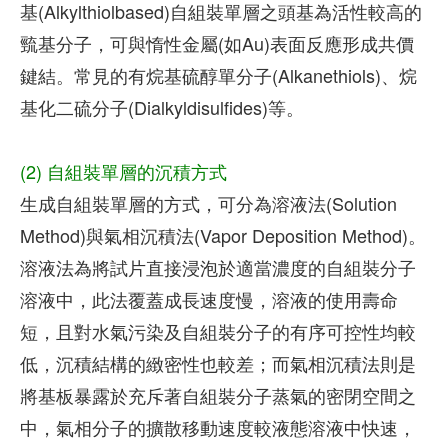
基(Alkylthiolbased)自組裝單層之頭基為活性較高的
巰基分子，可與惰性金屬(如Au)表面反應形成共價
鍵結。常見的有烷基硫醇單分子(Alkanethiols)、烷
基化二硫分子(Dialkyldisulfides)等。
(2) 自組裝單層的沉積方式
生成自組裝單層的方式，可分為溶液法(Solution
Method)與氣相沉積法(Vapor Deposition Method)。
溶液法為將試片直接浸泡於適當濃度的自組裝分子
溶液中，此法覆蓋成長速度慢，溶液的使用壽命
短，且對水氣污染及自組裝分子的有序可控性均較
低，沉積結構的緻密性也較差；而氣相沉積法則是
將基板暴露於充斥著自組裝分子蒸氣的密閉空間之
中，氣相分子的擴散移動速度較液態溶液中快速，