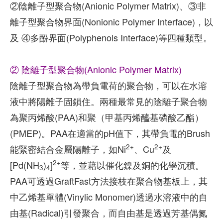
②陰離子型聚合物(Anionic Polymer Matrix)、③非
離子型聚合物界面(Nonionic Polymer Interface)，以
及 ④多酚界面(Polyphenols Interface)等四種類型。
② 陰離子型聚合物(Anionic Polymer Matrix)
陰離子型聚合物為帶負電荷的聚合物，可以在水溶
液中將陽離子固鎖住。兩種最常見的陰離子聚合物
為聚丙烯酸(PAA)和聚（甲基丙烯醯基磷酸乙酯）
(PMEP)。PAA在適當的pH值下，其帶負電的Brush
2+
2+
能緊密結合金屬陽離子，如Ni
、Cu
及
2+
[Pd(NH
)
]
等，並藉以催化鎳及銅的化學沉積。
3
4
PAA可透過GraftFast方法接枝在聚合物基板上，其
中乙烯基單體(Vinylic Monomer)透過水溶液中的自
由基(Radical)引發聚合，而自由基是透過芳基偶氮