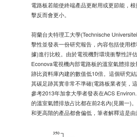
電路板若能使終端產品更耐用或更節能，根據生命週期評
擊反而會更小。
荷蘭台夫特理工大學(Technische Univers
擊性並發表一份研究報告，內容包括使用標
據)進行比較。由於電視機對環境衝擊性評
Econova電視機內部電路板的溫室氣體
跡比資料庫內建的數值低10倍。這個研究
其碳足跡其實非常不準確(電路板業者笑，
參考2013年加拿大學者發表在ACS Enviro
的溫室氣體排放占比都在前2名內(見圖一
和更高階的產品都會偏低，筆者解釋這是由