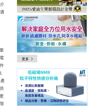
將介
合適
業
電
更多
件
生
生產
供
更
階