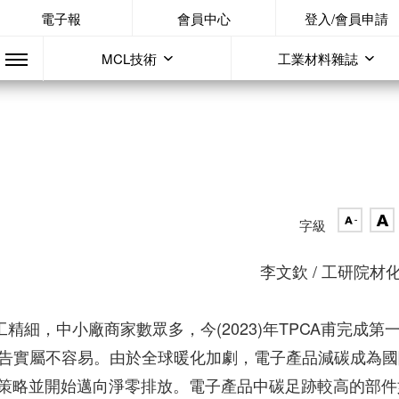
電子報
會員中心
登入/會員申請
MCL技術
工業材料雜誌
字級
李文欽 / 工研院材
精細，中小廠商家數眾多，今(2023)年TPCA甫完成第
報告實屬不容易。由於全球暖化加劇，電子產品減碳成為國
策略並開始邁向淨零排放。電子產品中碳足跡較高的部件