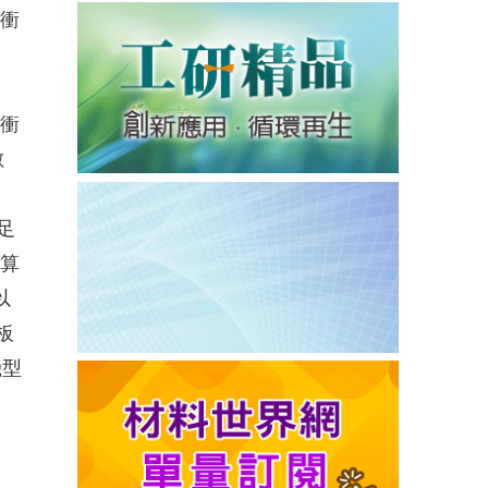
境衝
的衝
數
足
推算
以
板
機型