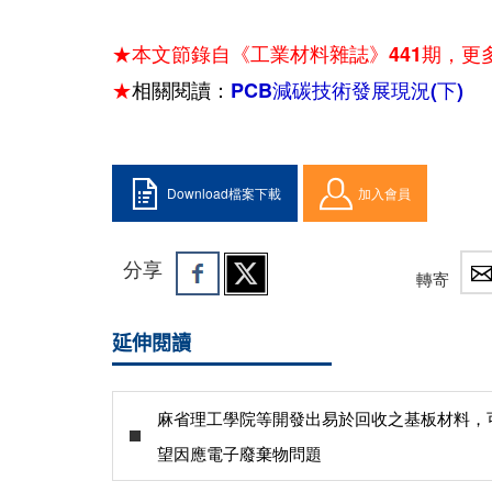
★本文節錄自《工業材料雜誌》441期，更
★
相關閱讀：
PCB減碳技術發展現況(下)
Download檔案下載
加入會員
分享
轉寄
延伸閱讀
麻省理工學院等開發出易於回收之基板材料，
望因應電子廢棄物問題