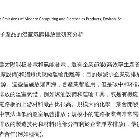
子產品的溫室氣體排放量研究分析
建太陽能板發電和氫能發電，還有企業節能(高效率生產
工廠設備)和縮短供應鏈運輸距離等；目的是減少企業碳排
e 2)的排放源。這些措施放諸四海，各產業都通用，但是碳中和不
排放的溫室氣體，例如燃油設備和運輸工具，或是有機廢
電路板的上游材料廠占比很高。規模大的化學工業會開發
中無法降低的溫室氣體排放；規模小的電路板業者常常需
排放的製造技術和材料(這部分有利於企業淨零排放)，最
合作(例如種樹)。