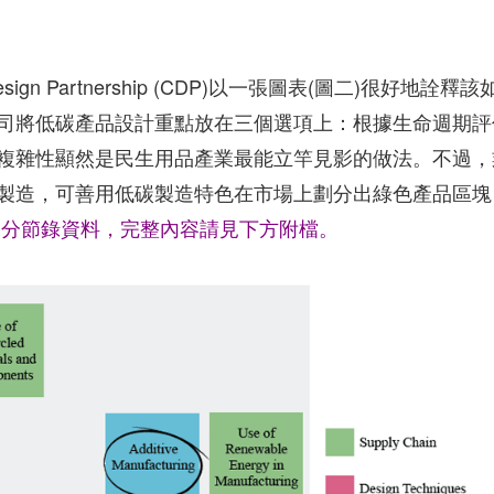
gn Partnership (CDP)以一張圖表(圖二)很好地詮釋該
司將低碳產品設計重點放在三個選項上：根據生命週期評
複雜性顯然是民生用品產業最能立竿見影的做法。不過，
製造，可善用低碳製造特色在市場上劃分出綠色產品區塊
為部分節錄資料，完整內容請見下方附檔。