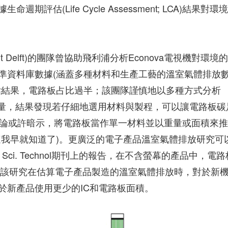
估(Life Cycle Assessment; LCA)結果對環
iteit Delft)的團隊曾協助飛利浦分析Econova電視機對環境
準資料庫數據(涵蓋多種材料和生產工藝的溫室氣體排放
估結果，電路板占比過半；該團隊謹慎地以多種方式分析
排放量，結果發現若仔細地選用材料與製程，可以讓電路板碳
結論或許暗示，將電路板當作單一材料並以重量或面積來
這我早就知道了)。更廣泛的電子產品溫室氣體排放研究可
n. Sci. Technol期刊上的報告，在不含螢幕的產品中，電路
)。該研究在估算電子產品製造的溫室氣體排放時，對於新
於新產品使用更少的IC和電路板面積。