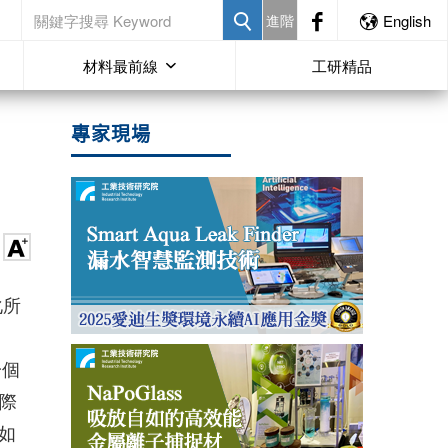
進階
English
材料最前線
工研精品
專家現場
化所
一個
際
如