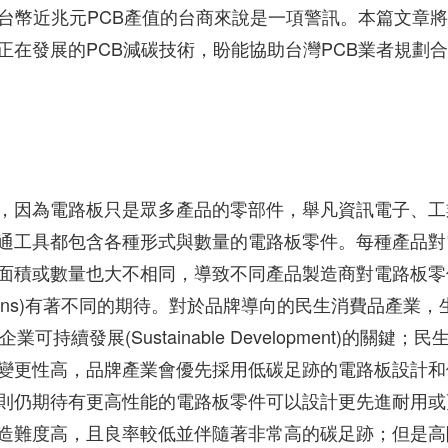
台幣近兆元PCB產值的台商來說是一項警訊。本篇文章
在發展的PCB減碳技術，盼能協助台灣PCB業者規劃
，因為電路板只是眾多產品的零部件，舉凡資訊電子、工
通工具都包含各種形式與數量的電路板零件。每種產品對
面積或數量也大不相同，導致不同產品製造商對電路板零
s Emissions)有著不同的期待。對於品牌導向的民生消費品產業，
來企業可持續發展(Sustainable Development)的關鍵；民
變更性高，品牌產業會優先採用低碳足跡的電路板設計和
則仍期待有更高性能的電路板零件可以設計更先進耐用或
造難度高，且良率較低並伴隨著非常高的碳足跡；但是高