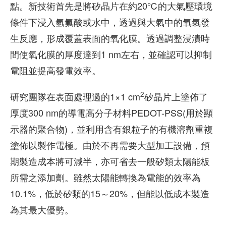
點。新技術首先是將矽晶片在約20℃的大氣壓環境
條件下浸入氫氟酸或水中，透過與大氣中的氧氣發
生反應，形成覆蓋表面的氧化膜。透過調整浸漬時
間使氧化膜的厚度達到1 nm左右，並確認可以抑制
電阻並提高發電效率。
2
研究團隊在表面處理過的1×1 cm
矽晶片上塗佈了
厚度300 nm的導電高分子材料PEDOT-PSS(用於顯
示器的聚合物)，並利用含有銀粒子的有機溶劑重複
塗佈以製作電極。由於不再需要大型加工設備，預
期製造成本將可減半，亦可省去一般矽類太陽能板
所需之添加劑。雖然太陽能轉換為電能的效率為
10.1%，低於矽類的15～20%，但能以低成本製造
為其最大優勢。