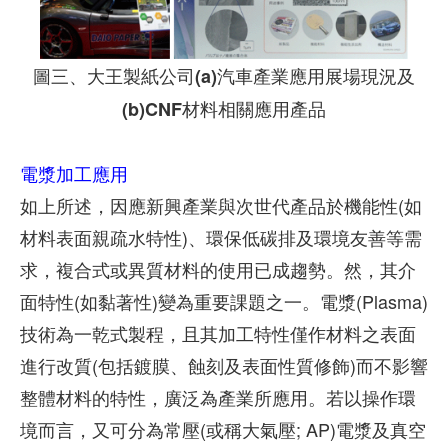
圖三、大王製紙公司(a)汽車產業應用展場現況及
(b)CNF材料相關應用產品
電漿加工應用
如上所述，因應新興產業與次世代產品於機能性(如
材料表面親疏水特性)、環保低碳排及環境友善等需
求，複合式或異質材料的使用已成趨勢。然，其介
面特性(如黏著性)變為重要課題之一。電漿(Plasma)
技術為一乾式製程，且其加工特性僅作材料之表面
進行改質(包括鍍膜、蝕刻及表面性質修飾)而不影響
整體材料的特性，廣泛為產業所應用。若以操作環
境而言，又可分為常壓(或稱大氣壓; AP)電漿及真空