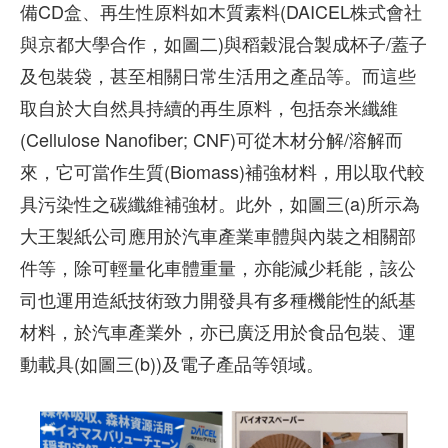
備CD盒、再生性原料如木質素料(DAICEL株式會社
與京都大學合作，如圖二)與稻穀混合製成杯子/蓋子
及包裝袋，甚至相關日常生活用之產品等。而這些
取自於大自然具持續的再生原料，包括奈米纖維
(Cellulose Nanofiber; CNF)可從木材分解/溶解而
來，它可當作生質(Biomass)補強材料，用以取代較
具污染性之碳纖維補強材。此外，如圖三(a)所示為
大王製紙公司應用於汽車產業車體與內裝之相關部
件等，除可輕量化車體重量，亦能減少耗能，該公
司也運用造紙技術致力開發具有多種機能性的紙基
材料，於汽車產業外，亦已廣泛用於食品包裝、運
動載具(如圖三(b))及電子產品等領域。