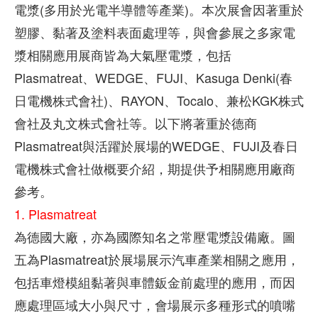
電漿(多用於光電半導體等產業)。本次展會因著重於
塑膠、黏著及塗料表面處理等，與會參展之多家電
漿相關應用展商皆為大氣壓電漿，包括
Plasmatreat、WEDGE、FUJI、Kasuga Denki(春
日電機株式會社)、RAYON、Tocalo、兼松KGK株式
會社及丸文株式會社等。以下將著重於德商
Plasmatreat與活躍於展場的WEDGE、FUJI及春日
電機株式會社做概要介紹，期提供予相關應用廠商
參考。
1.
Plasmatreat
為德國大廠，亦為國際知名之常壓電漿設備廠。圖
五為Plasmatreat於展場展示汽車產業相關之應用，
包括車燈模組黏著與車體鈑金前處理的應用，而因
應處理區域大小與尺寸，會場展示多種形式的噴嘴