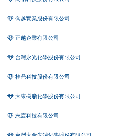
喬越實業股份有限公司
正越企業有限公司
台灣永光化學股份有限公司
桂鼎科技股份有限公司
大東樹脂化學股份有限公司
志宸科技有限公司
台灣大金先端化學股份有限公司