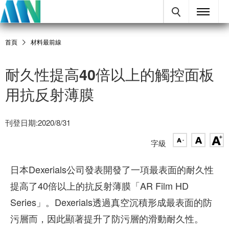
首頁
材料最前線
耐久性提高40倍以上的觸控面板
用抗反射薄膜
刊登日期:2020/8/31
字級
日本Dexerials公司發表開發了一項最表面的耐久性
提高了40倍以上的抗反射薄膜「AR Film HD
Series」。Dexerials透過真空沉積形成最表面的防
污層而，因此顯著提升了防污層的滑動耐久性。