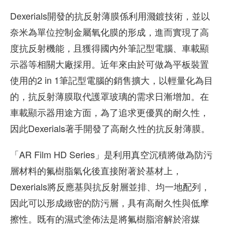
Dexerials開發的抗反射薄膜係利用濺鍍技術，並以
奈米為單位控制金屬氧化膜的形成，進而實現了高
度抗反射機能，且獲得國內外筆記型電腦、車載顯
示器等相關大廠採用。近年來由於可做為平板裝置
使用的2 in 1筆記型電腦的銷售擴大，以輕量化為目
的，抗反射薄膜取代護罩玻璃的需求日漸增加。在
車載顯示器用途方面，為了追求更優異的耐久性，
因此Dexerials著手開發了高耐久性的抗反射薄膜。
「AR Film HD Series」是利用真空沉積將做為防污
層材料的氟樹脂氣化後直接附著於基材上，
Dexerials將反應基與抗反射層並排、均一地配列，
因此可以形成緻密的防污層，具有高耐久性與低摩
擦性。既有的濕式塗佈法是將氟樹脂溶解於溶媒