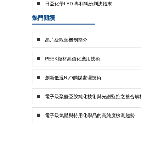
日亞化學LED 專利糾紛判決始末
熱門閱讀
晶片級散熱機制簡介
PEEK複材高值化應用技術
創新低溫N₂O觸媒處理技術
電子級聚醯亞胺純化技術與光譜監控之整合解
電子級氣體與特用化學品的高純度檢測趨勢