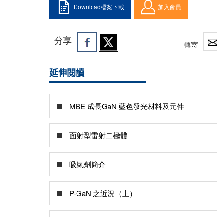
Download檔案下載
加入會員
分享
轉寄
延伸閱讀
MBE 成長GaN 藍色發光材料及元件
面射型雷射二極體
吸氣劑簡介
P-GaN 之近況（上）