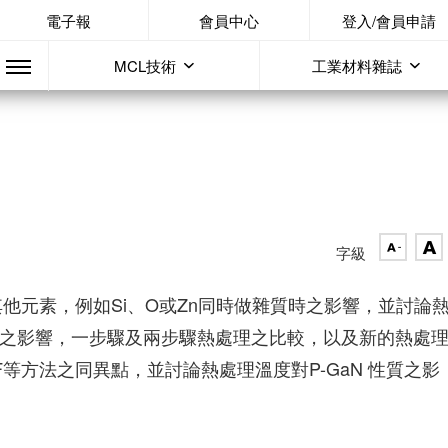
電子報
會員中心
登入/會員申請
MCL技術
工業材料雜誌
字級
其他元素，例如Si、O或Zn同時做雜質時之影響，並討論
空氣之影響，一步驟及兩步驟熱處理之比較，以及新的熱處
等方法之同異點，並討論熱處理溫度對P-GaN 性質之影