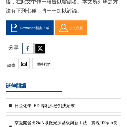
後，在此文中作一報告以饗讀者。本文所列舉之方
法有下列七種，將一一加以討論。
Download檔案下載
加入會員
分享
聯絡我們
轉寄
延伸閱讀
日亞化學LED 專利糾紛判決始末
京瓷開發出GaN系微光源基板與新工法，實現100μm長