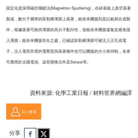
固定化是採用磁控濺鍍法(Magnetron Sputtering)，在矽基板上真空蒸著
製成，數分子層厚的富勒烯薄膜上蒸著，銀奈米團簇則是以氣相合成製
作，根據蒸著可維持薄膜的高分子配向性，使銀奈米團簇凝集並避免侵
入薄膜；銀奈米團簇存在之處，已確認富勒烯薄膜可被注入正孔或電
子，注入電荷所需的電壓質與蒸著條件也可以團簇的大小來抑制，未來
可應用於太陽電池、波長變換元件及Sensor等。
資料來源: 化學工業日報 / 材料世界網編譯
加入會員
分享