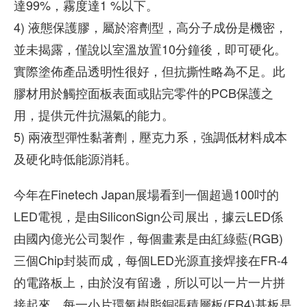
達99%，霧度達1 %以下。
4) 液態保護膠，屬於溶劑型，高分子成份是機密，
並未揭露，僅說以室溫放置10分鐘後，即可硬化。
實際塗佈產品透明性很好，但抗撕性略為不足。此
膠材用於觸控面板表面或貼完零件的PCB保護之
用，提供元件抗濕氣的能力。
5) 兩液型彈性黏著劑，壓克力系，強調低材料成本
及硬化時低能源消耗。
今年在Finetech Japan展場看到一個超過100吋的
LED電視，是由SiliconSign公司展出，據云LED係
由國內億光公司製作，每個畫素是由紅綠藍(RGB)
三個Chip封裝而成，每個LED光源直接焊接在FR-4
的電路板上，由於沒有留邊，所以可以一片一片拼
接起來，每一小片環氧樹脂銅張積層板(FR4)基板是