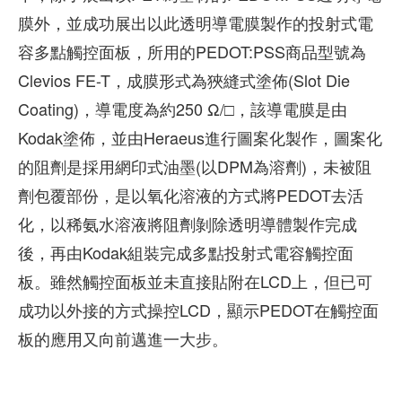
膜外，並成功展出以此透明導電膜製作的投射式電
容多點觸控面板，所用的PEDOT:PSS商品型號為
Clevios FE-T，成膜形式為狹縫式塗佈(Slot Die
Coating)，導電度為約250 Ω/□，該導電膜是由
Kodak塗佈，並由Heraeus進行圖案化製作，圖案化
的阻劑是採用網印式油墨(以DPM為溶劑)，未被阻
劑包覆部份，是以氧化溶液的方式將PEDOT去活
化，以稀氨水溶液將阻劑剝除透明導體製作完成
後，再由Kodak組裝完成多點投射式電容觸控面
板。雖然觸控面板並未直接貼附在LCD上，但已可
成功以外接的方式操控LCD，顯示PEDOT在觸控面
板的應用又向前邁進一大步。