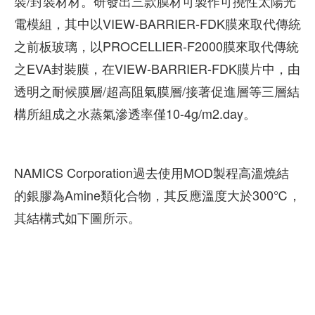
裝/封裝材材。研發出三款膜材可製作可撓性太陽光
電模組，其中以VIEW-BARRIER-FDK膜來取代傳統
之前板玻璃，以PROCELLIER-F2000膜來取代傳統
之EVA封裝膜，在VIEW-BARRIER-FDK膜片中，由
透明之耐候膜層/超高阻氣膜層/接著促進層等三層結
構所組成之水蒸氣滲透率僅10-4g/m2.day。
NAMICS Corporation過去使用MOD製程高溫燒結
的銀膠為Amine類化合物，其反應溫度大於300℃，
其結構式如下圖所示。