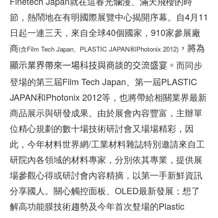
Finetech Japan就在這春光爛漫、滿天飛櫻的時
節，熱鬧地在有明國際展覽中心揭開序幕。自4月11
日起一連三天，來自全球40個國家，910家參展廠
商
，將為
(含Film Tech Japan、PLASTIC JAPAN和Photonix 2012)
而同步
顯示業界帶來一場科技與商談的交流盛宴
。
登場的第三屆Film Tech Japan、第一屆PLASTIC
JAPAN和Photonix 2012等，也將帶給相關業界最新
商品展示與研發成果。由於展會內容豐富，主辦單
位精心規劃的數十場技術研討會又場場精彩，因
此，今年材料世界網/工業材料雜誌特別邀請來自工
研院內各領域的材料專家，分別依其專業，提供展
場參觀心得或研討會內容精摘，以第一手新鮮資訊
分享國人。關心觸控面板、OLED最新發展；想了
解高功能膜技術趨勢及今年首次豋場的Plastic