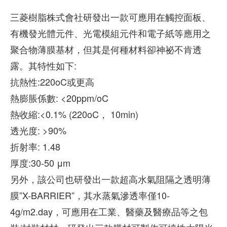
三菱樹脂株式會社研發出一款可應用在觸控面板、
有機發光體元件、光電模組元件和電子紙等應用之
聚合物薄膜基材，但其是何種材料卻神祕不肯透
露。其特性如下:
抗熱性:220oC或更高
熱膨脹係數: <20ppm/oC
熱收縮:<0.1% (220oC， 10min)
透光度: >90%
折射率: 1.48
厚度:30-50 μm
另外，該公司也研發出一款超高水氣阻隔之透明薄
膜”X-BARRIER”，其水蒸氣滲透率僅10-
4g/m2.day，可應用在工業、醫藥及醫療品等之包