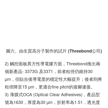
圖六、由生質高分子製作的試片 (Threebond公司)
2) 觸控面板異方性導電膠方面，Threebond推出兩
個新產品- 3373G 及3371，前者粒徑仍維持30
µm，但貼合後導電度的穩定性大幅提升；後者則將
粒徑降至15 µm，更適合fine pitch的接腳連接。
3) 薄膜式OCA (Optical Clear Adhesives)，產品型
號為1630，厚度為30 µm，折射率為1.51，透光度