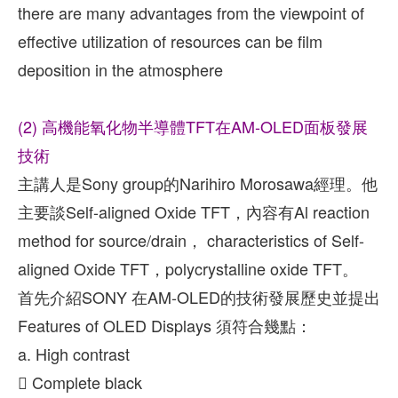
there are many advantages from the viewpoint of
effective utilization of resources can be film
deposition in the atmosphere
(2) 高機能氧化物半導體TFT在AM-OLED面板發展
技術
主講人是Sony group的Narihiro Morosawa經理。他
主要談Self-aligned Oxide TFT，內容有Al reaction
method for source/drain， characteristics of Self-
aligned Oxide TFT，polycrystalline oxide TFT。
首先介紹SONY 在AM-OLED的技術發展歷史並提出
Features of OLED Displays 須符合幾點：
a. High contrast
 Complete black