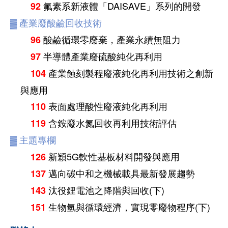
氟素系新液體「DAISAVE」系列的開發
92
▓
產業廢酸鹼回收技術
酸鹼循環零廢棄，產業永續無阻力
96
半導體產業廢硫酸純化再利用
97
產業蝕刻製程廢液純化再利用技術之創新
104
與應用
表面處理酸性廢液純化再利用
110
含銨廢水氮回收再利用技術評估
119
▓
主題專欄
新穎5G軟性基板材料開發與應用
126
邁向碳中和之機械載具最新發展趨勢
137
汰役鋰電池之降階與回收(下)
143
生物氫與循環經濟，實現零廢物程序(下)
151