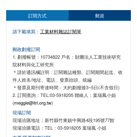
訂閱方式
郵資
請下載填寫：
工業材料雜誌訂閱單
郵政劃撥訂閱
1. 劃撥帳號：10734822 戶名：財團法人工業技術研究
院材料與化工研究所
＊請於通訊欄註明：訂閱雜誌種類、訂閱期間起迄、收
件人姓名/地址、電話、發票抬頭、統編
＊發票及期刊寄達時間：大約劃撥後3~5日(不含假日)
2. 訂閱查詢：TEL:03-5918205 聯絡人：葉瑞鳳小姐
(
meggie@itri.org.tw
)
現場訂閱
現場洽購地址：新竹縣竹東鎮中興路4段195號77館
現場洽購電話：TEL：03-5918205 葉瑞鳳 小姐