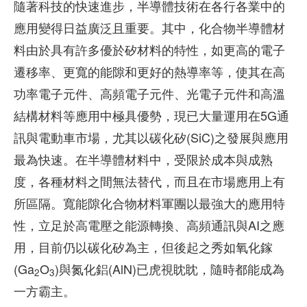
隨著科技的快速進步，半導體技術在各行各業中的
應用變得日益廣泛且重要。其中，化合物半導體材
料由於具有許多優於矽材料的特性，如更高的電子
遷移率、更寬的能隙和更好的熱導率等，使其在高
功率電子元件、高頻電子元件、光電子元件和高溫
結構材料等應用中極具優勢，現已大量運用在5G通
訊與電動車市場，尤其以碳化矽(SiC)之發展與應用
最為快速。在半導體材料中，受限於成本與成熟
度，各種材料之間無法替代，而且在市場應用上有
所區隔。寬能隙化合物材料軍團以最強大的應用特
性，立足於高電壓之能源轉換、高頻通訊與AI之應
用，目前仍以碳化矽為主，但後起之秀如氧化鎵
(Ga
O
)與氮化鋁(AlN)已虎視眈眈，隨時都能成為
2
3
一方霸主。