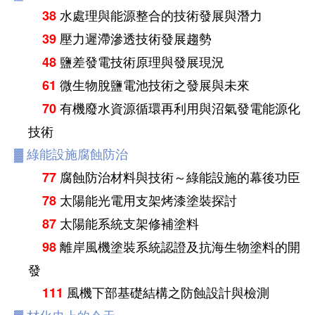
水處理與能源整合的技術發展與潛力
38
壓力遲滯滲透技術發展趨勢
39
鹽差發電技術原理與發展現況
48
微生物脫鹽電池技術之發展與未來
61
有機廢水資源循環再利用與沼氣發電能源化
70
技術
▓
綠能設施腐蝕防治
腐蝕防治材料與技術～綠能設施的幕後功臣
77
太陽能光電用支架烤漆塗裝探討
78
太陽能系統支架修補塗料
87
離岸風機塗裝系統認證及抗海生物塗料的開
98
發
風機下部基礎結構之防蝕設計與檢測
111