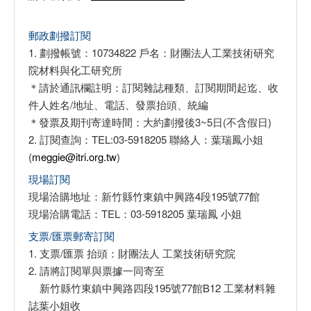
郵政劃撥訂閱
1. 劃撥帳號：10734822 戶名：財團法人工業技術研究
院材料與化工研究所
＊請於通訊欄註明：訂閱雜誌種類、訂閱期間起迄、收
件人姓名/地址、電話、發票抬頭、統編
＊發票及期刊寄達時間：大約劃撥後3~5日(不含假日)
2. 訂閱查詢：TEL:03-5918205 聯絡人：葉瑞鳳小姐
(
meggie@itri.org.tw
)
現場訂閱
現場洽購地址：新竹縣竹東鎮中興路4段195號77館
現場洽購電話：TEL：03-5918205 葉瑞鳳 小姐
支票/匯票郵寄訂閱
1. 支票/匯票 抬頭：財團法人 工業技術研究院
2. 請將訂閱單與票據一同寄至
新竹縣竹東鎮中興路四段195號77館B12 工業材料雜
誌葉小姐收