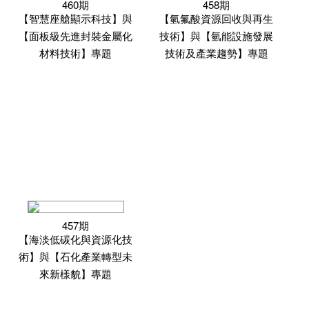
460期
458期
【智慧座艙顯示科技】與
【氫氟酸資源回收與再生
【面板級先進封裝金屬化
技術】與【氫能設施發展
材料技術】專題
技術及產業趨勢】專題
457期
【海淡低碳化與資源化技
術】與【石化產業轉型未
來新樣貌】專題