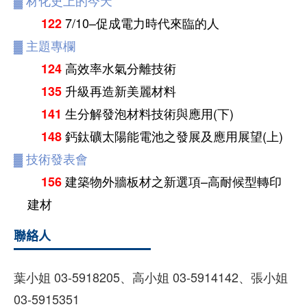
▓
材化史上的今天
7/10–促成電力時代來臨的人
122
▓
主題專欄
高效率水氣分離技術
124
升級再造新美麗材料
135
生分解發泡材料技術與應用(下)
141
鈣鈦礦太陽能電池之發展及應用展望(上)
148
▓
技術發表會
建築物外牆板材之新選項–高耐候型轉印
156
建材
聯絡人
葉小姐 03-5918205、高小姐 03-5914142、張小姐
03-5915351