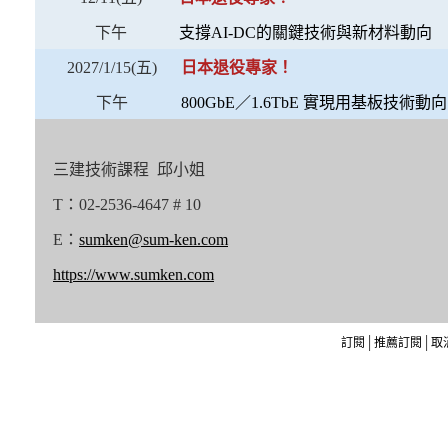
下午
支撐AI-DC的關鍵技術與新材料動向
2027/1/15(五)
日本退役專家！
下午
800GbE／1.6TbE 實現用基板技術動向
三建技術課程 邱小姐
T：02-2536-4647 # 10
E：
sumken@sum-ken.com
https://www.sumken.com
│
│
訂閱
推薦訂閱
取