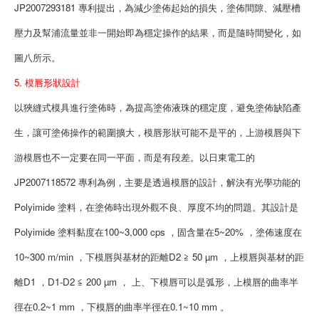
JP2007293181 專利提出，為減少塗佈起始的損失，塗佈間隙、減壓槽
壓力及幫浦流量並非一開始即為穩定操作的結果，而是隨時間變化，如
圖八所示。
5. 模唇形狀設計
以狹縫式模具進行塗佈時，為提高塗佈液珠的穩定度，避免塗佈缺陷產
生，讓可塗佈操作的範圍擴大，模唇形狀可能不是平的，上游模唇與下
游模唇也不一定要在同一平面，而是有段差。以日東電工的
JP2007118572 專利為例，主要是透過模唇的設計，解決有光學功能的
Polyimide 塗料，在塗佈時出現外觀不良、厚度不均的問題。其設計是
Polyimide 塗料黏度在100~3,000 cps ，固含量在5~20% ，塗佈速度在
10~300 m/min ，下模唇與基材的距離D2 ≧ 50 µm ，上模唇與基材的距
離D1 ，D1-D2 ≦ 200 µm ， 上、下模唇可以是弧形，上模唇的曲率半
徑在0.2~1 mm ，下模唇的曲率半徑在0.1~10 mm 。