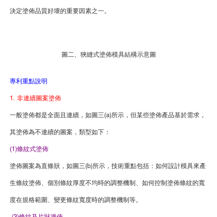
決定塗佈品質好壞的重要因素之一。
圖二、狹縫式塗佈模具結構示意圖
專利重點說明
1. 非連續圖案塗佈
一般塗佈都是全面且連續，如圖三(a)所示，但某些塗佈產品基於需求，
其塗佈為不連續的圖案，類型如下：
(1)條紋式塗佈
塗佈圖案為直條狀，如圖三(b)所示，技術重點包括：如何設計模具來產
生條紋塗佈、個別條紋厚度不均時的調整機制、如何控制塗佈條紋的寬
度在規格範圍、變更條紋寬度時的調整機制等。
(3)條紋及片狀塗佈