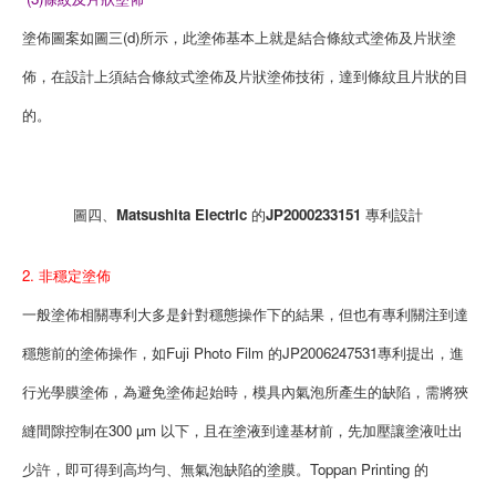
塗佈圖案如圖三(d)所示，此塗佈基本上就是結合條紋式塗佈及片狀塗
佈，在設計上須結合條紋式塗佈及片狀塗佈技術，達到條紋且片狀的目
的。
圖四、Matsushita Electric 的JP2000233151 專利設計
2. 非穩定塗佈
一般塗佈相關專利大多是針對穩態操作下的結果，但也有專利關注到達
穩態前的塗佈操作，如Fuji Photo Film 的JP2006247531專利提出，進
行光學膜塗佈，為避免塗佈起始時，模具內氣泡所產生的缺陷，需將狹
縫間隙控制在300 µm 以下，且在塗液到達基材前，先加壓讓塗液吐出
少許，即可得到高均勻、無氣泡缺陷的塗膜。Toppan Printing 的