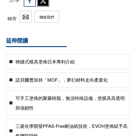
聯絡我們
轉寄
延伸閱讀
狹縫式模具塗佈日本專利介紹
諾貝爾獎加持「MOF」，夢幻材料走向產業化
可手工塗佈的聚脲樹脂，無須特殊設備，塗膜具高透明
與強韌性
三菱化學開發PFAS-Free耐油紙技術，EVOH塗佈賦予高
氣體阻隔性