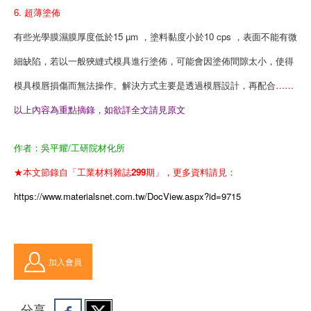
6. 超薄塗佈
有些光學膜濕膜厚度低於15 µm ，塗料黏度小於10 cps ，表面不能有微
細缺陷，若以一般狹縫式模具進行塗佈，可能會因塗佈間隙太小，使得
模具模唇損傷而無法操作。解決方式主要是透過模唇設計，再配合
……
以上內容為重點摘錄，如欲詳全文請見原文
作者：吳平耀/工研院材化所
★本文節錄自「工業材料雜誌299期」，更多資料請見：
https://www.materialsnet.com.tw/DocView.aspx?id=9715
加入會員
分享