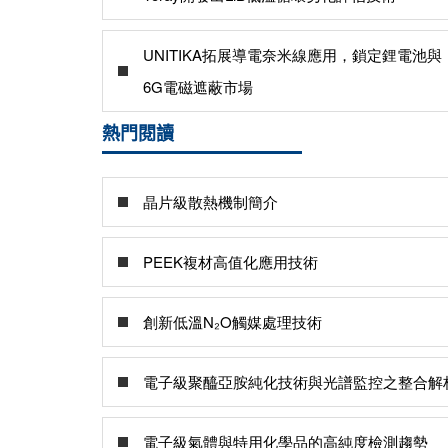
UNITIKA拓展導電奈米線應用，鎖定鋰電池與
6G電磁遮蔽市場
熱門閱讀
晶片級散熱機制簡介
PEEK複材高值化應用技術
創新低溫N₂O觸媒處理技術
電子級聚醯亞胺純化技術與光譜監控之整合解
電子級氣體與特用化學品的高純度檢測趨勢