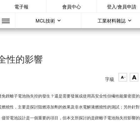
電子報
會員中心
登入/會員申請
MCL技術
工業材料雜誌
全性的影響
字級
避免鋰離子電池熱失控的發生？還是需要發展或使用高安全性但犧牲能量密度的
其燃燒性，主要是探討阻燃添加劑的效果及非水電解液燃燒性的測試；另外針對
。儘管電池設計是一個重要的項目，但本文所探討的是鋰離子電池熱失控影響的