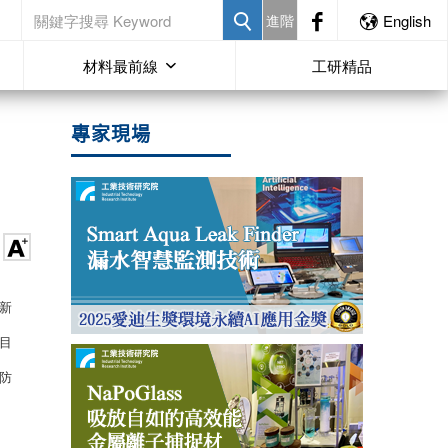
進階
English
材料最前線
工研精品
專家現場
新
目
防