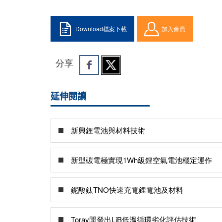
Download檔案下載
加入會員
分享
延伸閱讀
新興鋰電池與材料技術
新型碳電極實現1Wh級鋰空氣電池穩定運作
鈮酸鈦TNO快速充電鋰電池及材料
Toray開發出LiB低溫循環劣化評估技術