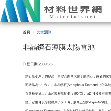
首頁
文章瀏覽
非晶鑽石薄膜太陽電池
刊登日期:2009/6/5
鑽石是小原子的矽晶，而矽晶則為大原子的鑽石，兩者的化學
而矽晶為1.1 eV）。非晶鑽石(Amorphous Diamond; aD)為純碳的DL
在各種基材上。由於製程溫度低(<150°C)， aD 可被覆在現
體。它也可以摻雜硼原子(aD:B)，成為正型(P-Type)半導體。a
(Passivation Protection)，具有耐刮及抗蝕的