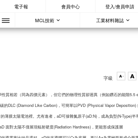
電子報
會員中心
登入/會員申請
MCL技術
工業材料雜誌
字級
性質相若（同為四價元素），但它們的物理性質卻迥異（例如鑽石的能階5.5 e
C (Diamond Like Carbon)，可簡單以PVD (Physical Vapor Deposition)
有的薄膜太陽電池裡。尤有進者，aD可摻雜氮原子(aD:N)，成為負型(N-Type)半
D 面對太陽不僅展現輻射硬度(Radiation Hardness)，更能形成保護層
特性。此外，aD的導電率比矽晶還好，aD的半導體可以Cr為底層，再以Ag為電極而形成介面