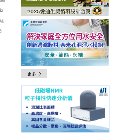
就
而組
染
更多