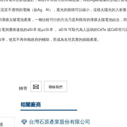
，使其匯流至不透明的電極（如Ag、Al），遮光的面積可以縮小，這樣太陽光的入射量
D 的薄膜太陽電池產業，一種比較可行的方法乃是和既有的薄膜太陽電池結合，
洞遷移速低的aSi:B 或μcSi:B ， aD:N 可取代為人詬病的CdTe 或CdS等污
效率，使其不再仰賴政府的輔助，而成為名符其實的綠能產業。
聯絡我們
轉寄
相關廠商
台灣石原產業股份有限公司
領