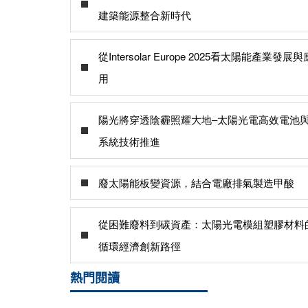
建築能源整合新時代
從Intersolar Europe 2025看太陽能產業發展與
用
陽光將穿透陰霾照耀大地–太陽光電高效電池
系統技術推進
廢太陽能板變資源，結合電廠排氣製造甲酸
從困難廢料到碳資產：太陽光電模組塑膠材料
循環經濟創新路徑
熱門閱讀