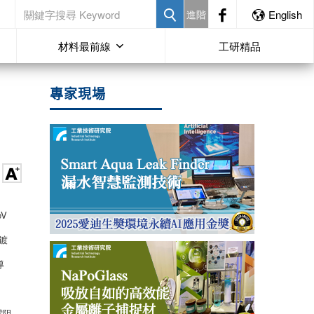
進階
English
材料最前線
工研精品
專家現場
V
 鍍
導
電阻