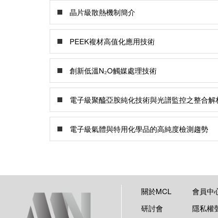
晶片級散熱機制簡介
PEEK複材高值化應用技術
創新低溫N₂O觸媒處理技術
電子級聚醯亞胺純化技術與光譜監控之整合解
電子級氣體與特用化學品的高純度檢測趨勢
關於MCL
會員中
研討會
隱私權