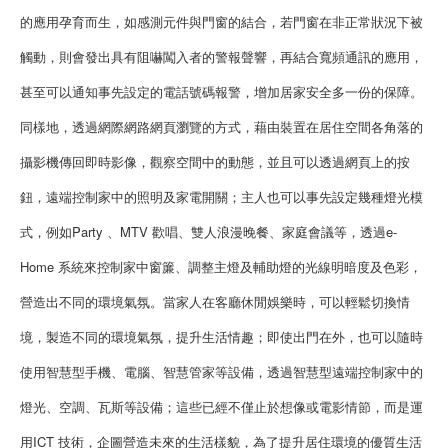
的應用孕育而生，如感測元件與門窗的結合，若門窗在非正常狀況下被
觸動，則會發出具有阻嚇闖入者的警報聲響，再結合寬頻通訊的應用，
甚至可以通知事先設定的電話號碼報警，增加居家安全多一份的保障。
同樣地，透過網際網路網頁瀏覽的方式，藉由裝置在居住空間各角落的
攝影機傳回即時影像，觀察空間中的動態，並且可以透過網頁上的按
鈕，遠端控制家中的照明及家電開關；主人也可以事先設定幾種燈光模
式，例如Party 、MTV 歡唱、雙人浪漫晚餐、家庭會議等，透過e-
Home 系統來控制家中窗簾、調整主燈及輔助燈的光線明暗度及色彩，
營造出不同的環境氣氛。當家人在客廳休閒娛樂時，可以輕鬆切換情
境，製造不同的環境氣氛，提升生活情趣；即使出門在外，也可以隨時
使用智慧型手機、電腦、智慧管家等設備，透過智慧型遠端控制家中的
燈光、空調、瓦斯等設備；這些已經不僅止於想像或電影情節，而是運
用ICT 技術，企圖營造未來的生活樣貌，為了提升居住環境的優質生活