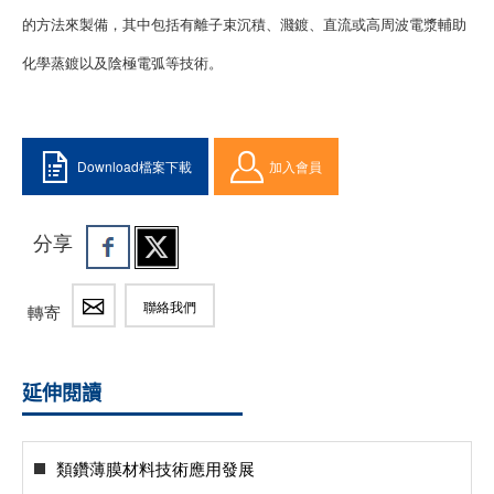
的方法來製備，其中包括有離子束沉積、濺鍍、直流或高周波電漿輔助
化學蒸鍍以及陰極電弧等技術。
Download檔案下載
加入會員
分享
聯絡我們
轉寄
延伸閱讀
類鑽薄膜材料技術應用發展