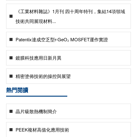
《工業材料雜誌》1月刊 四十周年特刊，集結14項領域
技術共同展現材料...
Patentix達成空乏型r-GeO₂ MOSFET運作實證
鍍膜科技應用日新月異
精密塗佈技術的操控與展望
熱門閱讀
晶片級散熱機制簡介
PEEK複材高值化應用技術