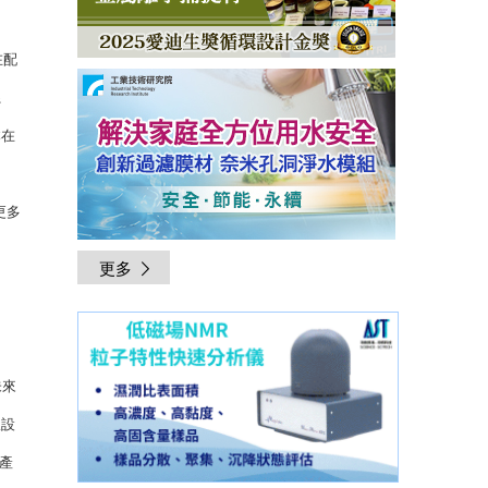
在配
系
本在
更多
更多
未來
線設
產