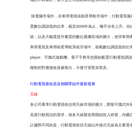
除電腦市場外，在車用電視或衛星導航市場中，行動電視服
置數位調諧器的比率，截至2006年為止，幾乎沒有上升。
統，以及大幅度提升畫質的數位廣播區域的擴大，使得車用乘
車用電視及車用衛星導航系統市場中，裝載數位調諧器的比率很高。
player、可攜式遊戲機、電子字典等也開始配置行動電視調
種類的對應接收器被推出，今後可望更加普及。
行動電視接收器及相關零組件最新發展
天線
各公司看準行動電視收信用天線市場的擴大，開發可攜式外裝可
高度行動視訊的需求，很多天線製造商開始投入研發，內藏在
計趨勢不同的是，行動電視收信天線以外接式天線為主要需