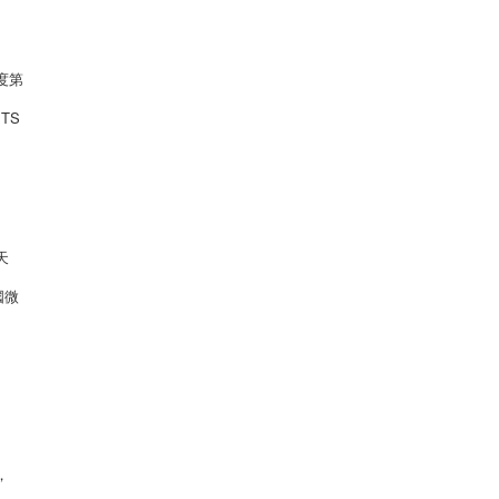
度第
TS
天
國微
，