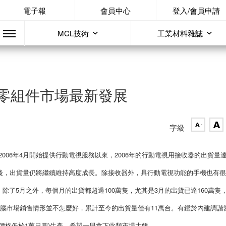
電子報
會員中心
登入/會員申請
MCL技術
工業材料雜誌
零組件市場最新發展
字級
從2006年4月開始提供行動電視服務以來，2006年的行動電視用接收器的出貨量
08年以後，出貨量仍將繼續維持高度成長。除接收器外，具行動電視功能的手機也有
止，除了5月之外，每個月的出貨都超過100萬隻，尤其是3月的出貨已達160萬隻，
電腦市場銷售情形並不怎麼好，累計至今的出貨量僅有11萬台。有鑑於內建調諧
價格低於1萬日圓)生產，希望一舉拿下此類市場大餅。