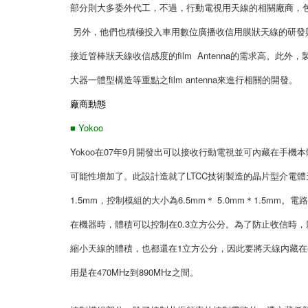
部分則大多委外代工，不過，行動電視用天線的相關廠商，
另外，他們也積極投入車用數位廣播收信用膜狀天線的研發
接近管棒狀天線收信感度的film Antenna的需求高。
大器一體型構造等重點之film antenna來進行相關的開發。
廠商動態
■ Yokoo
Yokoo在07年9月開發出可以接收行動電視並可內藏在手
可能性增加了。此設計造就了LTCC技術製造的晶片型介電體天
1.5mm，控制模組的大小為6.5mm＊ 5.0mm＊1.5
在機器時，體積可以控制在0.3立方公分。為了防止收信時
縮小天線的體積，也都還在1立方公分，因此要將天線內藏
用是在470MHz到890MHz之間。