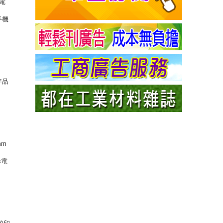
電
手機
準品
mm
s電
的印