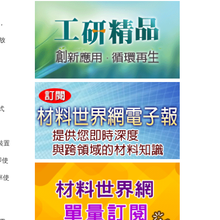
，
放
式
裝置
即使
率使