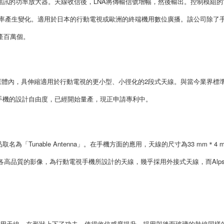
訊的功率放大器。天線收信後，LNA將傳輸信號增幅，然後輸出。控制模組的
振頻率產生變化。適用於日本的行動電視或歐洲的終端機用數位廣播。該公司除了
產百萬個。
可收納在框體內，具伸縮適用於行動電視的更小型、小徑化的2段式天線。與當今業界標
升手機的設計自由度，已經開始量產，現正申請專利中。
「Tunable Antenna」。在手機方面的應用，天線的尺寸為33 mm＊4 
各高品質的影像，為行動電視手機所設計的天線，幾乎採用外接式天線，而Alp
視用天線。在形狀上下了功夫，使得收信感度提升，採用與後面玻璃的熱線同樣