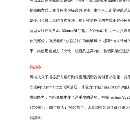
刷張貼方式，兼具感度與線裝方便性。由於車上衛星導航系
是使用金屬，車體直接接地，提升收信感度的方式正在受檢
新型天線長寬各為100mm的L字型。2個作成1組，一組
伸的部分，而接地部分則設計在前面玻璃中央開始向左延伸
果，與使用金屬方式比較，感度約提高2倍。整個與微細連
調諧器
可攜式電子機器所內藏行動電視用調諧器將朝著小型化、扁平
高度約1.5mm的第2代調諧器，其電力消耗已達到100m
排除能力，同時低成本化也是重要的選項。根據Techno Syst
3700萬台，08年擴大到7600萬台，因此調諧器製造商
調諧器。