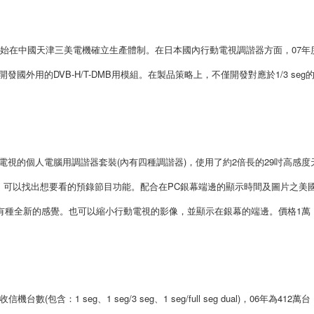
開始在中國天津三美電機確立生產體制。在日本國內行動電視調諧器方面，07年
國外用的DVB-H/T-DMB用模組。在製品策略上，不僅開發對應於1/3 seg的
動電視的個人電腦用調諧器套裝(內有四種調諧器)，使用了約2倍長的29吋高感度
，可以找出想要看的預錄節目功能。配合在PC銀幕端邊的顯示時間及圖片之美
機能」，讓人有種全新的感覺。也可以縮小行動電視的影像，並顯示在銀幕的端邊。價格1萬
台數(包含：1 seg、1 seg/3 seg、1 seg/full seg dual)，06年為412萬台