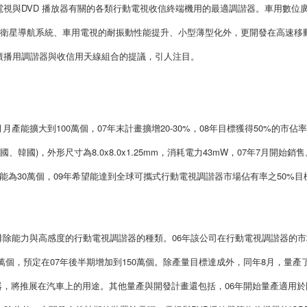
視與DVD 播放器有關的各類行動電視收信終端機用的最適調諧器。車用數位
除了追求車用衛星導航系統、車用電視的耐振動性能提升、小型薄型化外，更開發在高速移
廣播用調諧器與收信用天線組合的提議，引人注目。
月月產能擴大到100萬個，07年末計畫擴增20-30%，08年目標獲得50%的市佔
德國、韓國)，外形尺寸為8.0x8.0x1.25mm，消耗電力43mW，07年7月開始銷售
為30萬個，09年希望能達到全球可攜式行動電視調諧器市場佔有率之50%目
可兼顧具充分障礙排除能力與高感度的行動電視調諧器的種類。06年該公司在行動電視調諧器的
0萬個，預定在07年後半期增加到150萬個。除產量目標達成外，同年8月，量產
的行動電視調諧器，將推展在汽車上的用途。其他量產與開發計畫還包括，06年開始量產適用