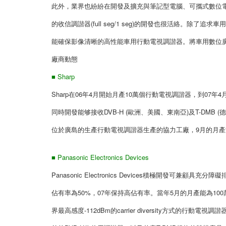
此外，業界也紛紛在開發及擴充與筆記型電腦、可攜式數位電
的收信調諧器(full seg/1 seg)的開發也很活絡。
能確保影像清晰的高性能車用行動電視調諧器。將車用數位
廠商動態
■ Sharp
Sharp在06年4月開始月產10萬個行動電視調諧器，到07年4
同時開發能够接收DVB-H (歐洲、美國、東南亞)及T-DMB (
位於廣島的生產行動電視調諧器生產的協力工廠，9月的月產能
■ Panasonic Electronics Devices
Panasonic Electronics Devices積極開發
佔有率為50%，07年保持高佔有率。當年5月的月產能為10
界最高感度-112dBm的carrier diversity方式