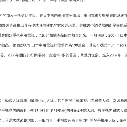
務的加入一樣受到注目。在日本國內車用電子市場，車用電視及衛星導航系統
但由於製造商推出具有優越收信性能的數位調諧器、裝載數位調諧器的衛星導航
客開始重視車用電視，也因此相關產品因而熱賣起來。一般預估，2007年日
整個2007年日本車用電視的需求約為130萬台，其它可攜式multi media
諧器。2006年開始的行動電視，經過1年多的普及，其魅力無窮。進入2007年，
動式天線或車用薄膜(film)天線，甚至開發行動電視用內藏型天線。為因應
手機體內的兼具小型與小徑化(直徑更細)的伸縮2段式天線。與手機內藏式天
求，且需求越來越增加。一般而言，手機製造商大多自行開發手機用天線，而生