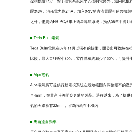
控制模組部分，除了控制共振頻率的控制電路外，還內藏低雜
壓為3V。消耗電力為2mA。加入0-3V的直流電壓可使共
之外，也賣給NB PC及車上衛星導航系統，預估08年中將月
■ Teda Buliu電氣
Teda Buliu電氣在07年11月以獨有的技術，開發出
比較，最大直徑縮小30%，零件體積約減少了50%，可提
■ Alps電氣
Alps電氣將可提供行動電視系統在最短範圍內調整頻率的產品取名為
＊4mm，在量產時將開發更薄的製品。過往以來，為了提供
氣的天線祗有33mm，可望內藏在手機內。
■ 馬自達自動車
馬自達自動車生產工廠在07年6月開發出裝在車體的行動電