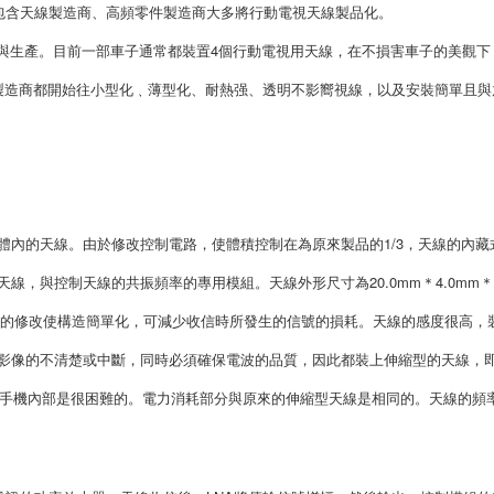
包含天線製造商、高頻零件製造商大多將行動電視天線製品化。
與生產。目前一部車子通常都裝置4個行動電視用天線，在不損害車子的美觀下
此外，製造商都開始往小型化﹑薄型化、耐熱强、透明不影嚮視線，以及安裝簡單且與
機本體內的天線。由於修改控制電路，使體積控制在為原來製品的1/3，天線的內藏
線，與控制天線的共振頻率的專用模組。天線外形尺寸為20.0mm＊4.0mm＊
mm。電路的修改使構造簡單化，可減少收信時所發生的信號的損耗。天線的感度很高，
，影像的不清楚或中斷，同時必須確保電波的品質，因此都裝上伸縮型的天線，
在手機內部是很困難的。電力消耗部分與原來的伸縮型天線是相同的。天線的頻