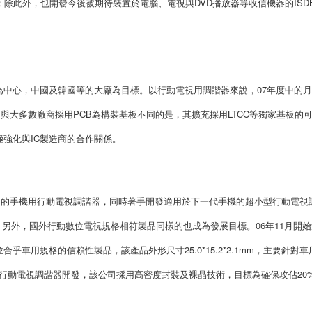
品；除此外，也開發今後被期待裝置於電腦、電視與DVD播放器等收信機器的ISDB
中心，中國及韓國等的大廠為目標。以行動電視用調諧器來說，07年度中的
。與大多數廠商採用PCB為構裝基板不同的是，其擴充採用LTCC等獨家基板的
強化與IC製造商的合作關係。
*1.5mm的手機用行動電視調諧器，同時著手開發適用於下一代手機的超小型行動電視
，另外，國外行動數位電視規格相符製品同樣的也成為發展目標。06年11月開始
車用規格的信賴性製品，該產品外形尺寸25.0*15.2*2.1mm，主要針對車
性能的行動電視調諧器開發，該公司採用高密度封裝及裸晶技術，目標為確保攻佔20