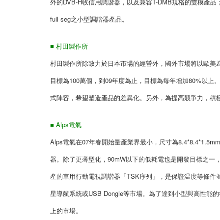
外的DVB-H收信用調諧器，以及兼容T-DMB規格的雙模產
full seg之小型調諧器產品。
■ 村田製作所
村田製作所除致力於日本市場的經營外，國外市場將以歐美為
目標為100萬個，到09年度為止，目標為每年增加80%以上
式陣容，希望塑造產品的差異化。另外，為提高競爭力，積極
■ Alps電氣
Alps電氣在07年春開始量產業界最小，尺寸為8.4*8.4
器。除了更薄型化，90mW以下的低耗電也是開發目標之一
產的車用行動電視調諧器「TSK序列」，是保證温度等條件並合乎
星導航系統或USB Dongle等市場。為了達到小型與高
上的市場。