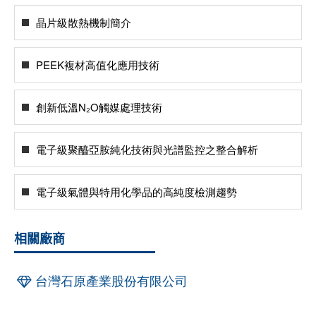
晶片級散熱機制簡介
PEEK複材高值化應用技術
創新低溫N₂O觸媒處理技術
電子級聚醯亞胺純化技術與光譜監控之整合解析
電子級氣體與特用化學品的高純度檢測趨勢
相關廠商
台灣石原產業股份有限公司