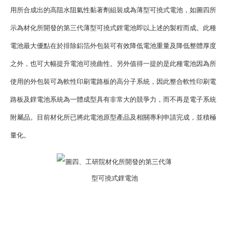
用所合成出的高阻水阻氣性黏著劑組裝成為薄型可撓式電池，如圖四所
示為材化所開發的第三代薄型可撓式鋰電池即以上述的製程而成。此種
電池最大優點在於排除鋁箔外包裝可有效降低電池重量及降低整體厚度
之外，也可大幅提升電池可撓曲性。另外值得一提的是此種電池因為所
使用的外包裝可為軟性印刷電路板的高分子系統，因此整合軟性印刷電
路板及鋰電池系統為一體成型具有非常大的競爭力，而不再是電子系統
附屬品。目前材化所已將此電池原型產品及相關專利申請完成，並積極
量化。