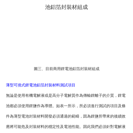
圖三、目前商用鋰電池鋁箔封裝材組成
薄型可撓式鋰電池鋁箔封裝材料測試項目
無論是使用有機電解液或是高分子電解質作為傳輸鋰離子的介質，鋰電
池都必須使用鋰鹽作為導體。如表一所示，所必須進行測試的項目及條
件為薄型電池封裝材料開發必須通過的範疇，因為鋰鹽所帶來的後續效
應將可能危及封裝材料的穩定性及電池性能。因此我們必須針對電解液