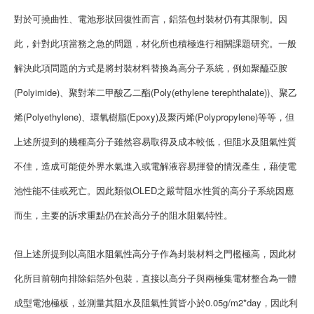
對於可撓曲性、電池形狀回復性而言，鋁箔包封裝材仍有其限制。因
此，針對此項當務之急的問題，材化所也積極進行相關課題研究。一般
解決此項問題的方式是將封裝材料替換為高分子系統，例如聚醯亞胺
(Polyimide)、聚對苯二甲酸乙二酯(Poly(ethylene terephthalate))、聚乙
烯(Polyethylene)、環氧樹脂(Epoxy)及聚丙烯(Polypropylene)等等，但
上述所提到的幾種高分子雖然容易取得及成本較低，但阻水及阻氣性質
不佳，造成可能使外界水氣進入或電解液容易揮發的情況產生，藉使電
池性能不佳或死亡。因此類似OLED之嚴苛阻水性質的高分子系統因應
而生，主要的訴求重點仍在於高分子的阻水阻氣特性。
但上述所提到以高阻水阻氣性高分子作為封裝材料之門檻極高，因此材
化所目前朝向排除鋁箔外包裝，直接以高分子與兩極集電材整合為一體
成型電池極板，並測量其阻水及阻氣性質皆小於0.05g/m2*day，因此利