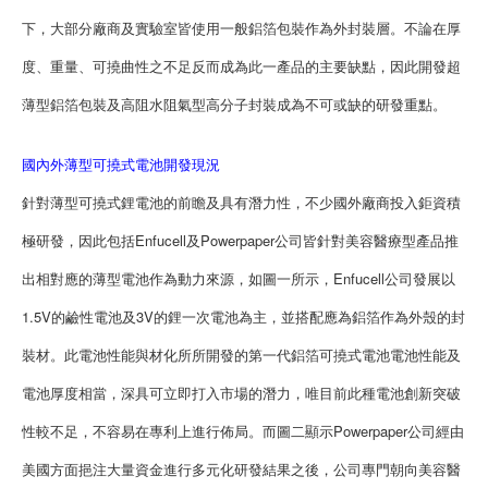
下，大部分廠商及實驗室皆使用一般鋁箔包裝作為外封裝層。不論在厚
度、重量、可撓曲性之不足反而成為此一產品的主要缺點，因此開發超
薄型鋁箔包裝及高阻水阻氣型高分子封裝成為不可或缺的研發重點。
國內外薄型可撓式電池開發現況
針對薄型可撓式鋰電池的前瞻及具有潛力性，不少國外廠商投入鉅資積
極研發，因此包括Enfucell及Powerpaper公司皆針對美容醫療型產品推
出相對應的薄型電池作為動力來源，如圖一所示，Enfucell公司發展以
1.5V的鹼性電池及3V的鋰一次電池為主，並搭配應為鋁箔作為外殼的封
裝材。此電池性能與材化所所開發的第一代鋁箔可撓式電池電池性能及
電池厚度相當，深具可立即打入市場的潛力，唯目前此種電池創新突破
性較不足，不容易在專利上進行佈局。而圖二顯示Powerpaper公司經由
美國方面挹注大量資金進行多元化研發結果之後，公司專門朝向美容醫