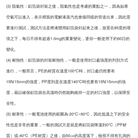
(3) 阻氣性：鋁箔袋封裝之後，阻氣性也是考慮的重點之一，因為如果
空氣可以進入，表示裡面的電解液蒸汽也會循同樣的管道出來，因此需
要進行測試，測試方法是將液體用鋁箔袋封起來之後，放置在85度的環
境之下，每日不得有超過1.0mg的重量變化，婆你一般使用下約60日的
變化。
(4) 耐熱性：鋁箔袋的封裝耐熱性，一般是使用封口處強度的判別方式
進行，一般而言，PE的材質在溫度100℃時，封口處仍然要有
15N/15mm的強度，PP度則是在溫度140℃時也要有15N/15mm的強
度，藉以確保鋁箔袋在高溫時仍然能夠維持一定的封口強度，以保障安
全性。
(5) 耐寒性：一般電池使用的範圍為-20℃~60℃，因此低溫之下的安全
性也是非常的重要，一般的測試方是就是將鋁箔袋降溫到0℃（PP材
質）或-40℃（PE材質）之後，由50㎝的高度落下，檢視不得有孔洞的