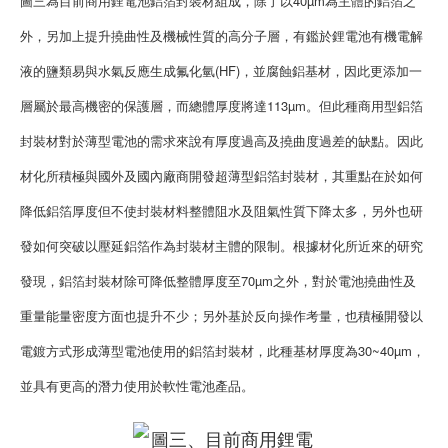
圖三為目前商用鋰電池鋁箔封裝材組成，除了以40µm為主體的鋁箔之
外，另加上提升撓曲性及機械性質的高分子層，有鑑於鋰電池有機電解
液的鹽類易與水氣反應生成氟化氫(HF)，並腐蝕鋁基材，因此更添加一
層屬於最高機密的保護層，而總體厚度將達113µm。但此種商用型鋁箔
封裝材對於薄型電池的需求來說有厚度過高及撓曲度過差的缺點。因此
材化所積極與國外及國內廠商開發超薄型鋁箔封裝材，其重點在於如何
降低鋁箔厚度但不使封裝材料整體阻水及阻氣性質下降太多，另外也研
發如何突破以壓延鋁箔作為封裝材主體的限制。根據材化所近來的研究
發現，鋁箔封裝材除可降低整體厚度至70µm之外，對於電池撓曲性及
重量能量密度方面也提升不少；另外基於反向操作考量，也積極開發以
電鍍方式形成薄型電池使用的鋁箔封裝材，此種基材厚度為30~40µm，
並具有更高的潛力使用於軟性電池產品。