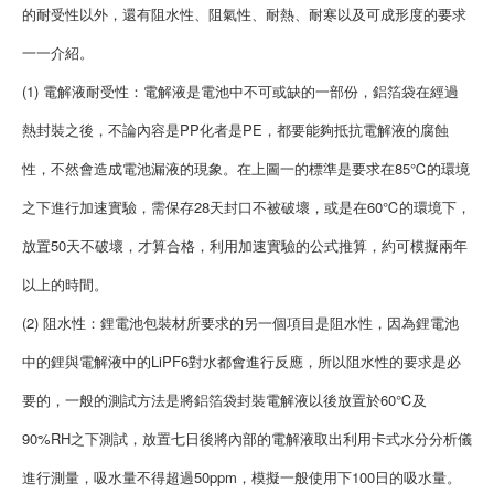
的耐受性以外，還有阻水性、阻氣性、耐熱、耐寒以及可成形度的要求
一一介紹。
(1) 電解液耐受性：電解液是電池中不可或缺的一部份，鋁箔袋在經過
熱封裝之後，不論內容是PP化者是PE，都要能夠抵抗電解液的腐蝕
性，不然會造成電池漏液的現象。在上圖一的標準是要求在85℃的環境
之下進行加速實驗，需保存28天封口不被破壞，或是在60℃的環境下，
放置50天不破壞，才算合格，利用加速實驗的公式推算，約可模擬兩年
以上的時間。
(2) 阻水性：鋰電池包裝材所要求的另一個項目是阻水性，因為鋰電池
中的鋰與電解液中的LiPF6對水都會進行反應，所以阻水性的要求是必
要的，一般的測試方法是將鋁箔袋封裝電解液以後放置於60℃及
90%RH之下測試，放置七日後將內部的電解液取出利用卡式水分分析儀
進行測量，吸水量不得超過50ppm，模擬一般使用下100日的吸水量。