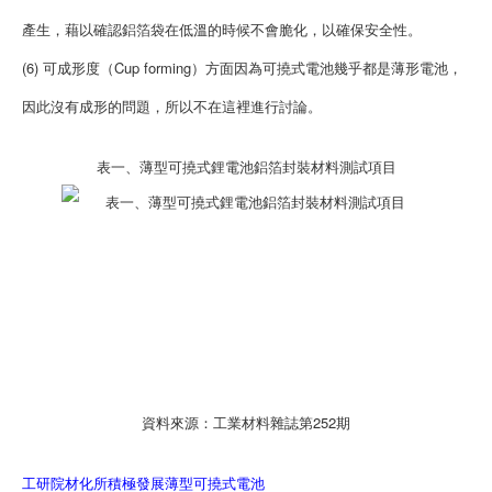
產生，藉以確認鋁箔袋在低溫的時候不會脆化，以確保安全性。
(6) 可成形度（Cup forming）方面因為可撓式電池幾乎都是薄形電池，
因此沒有成形的問題，所以不在這裡進行討論。
表一、薄型可撓式鋰電池鋁箔封裝材料測試項目
資料來源：工業材料雜誌第252期
工研院材化所積極發展薄型可撓式電池