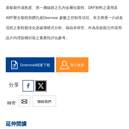
基板製作成熟度、第一層線路之孔內金屬化製程、DAF材料之選用及
ABF壓合製程與鑽孔後Desmear 參數之控制等項目。本文將逐一介紹各
流程之製程最佳化及破壞模式分析。藉由本研究，作為高效能元件採用
晶片內埋架構封裝之量產性評估參考。
Download檔案下載
加入會員
分享
聯絡我們
轉寄
延伸閱讀