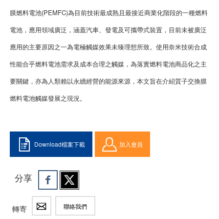
膜燃料電池(PEMFC)為目前技術最成熟且最接近商業化階段的一種燃料
電池，應用領域廣泛，涵蓋汽車、發電及可攜帶式裝置，目前未被廣泛
應用的主要原因之一為電極觸媒效果未臻理想所致。使用奈米技術合成
性能合乎燃料電池需求及成本合理之觸媒，為落實燃料電池商品化之主
要關鍵，亦為人類賴以永續經營的能源來源，本文旨在介紹質子交換膜
燃料電池觸媒發展之現況。
Download檔案下載
加入會員
分享
聯絡我們
轉寄