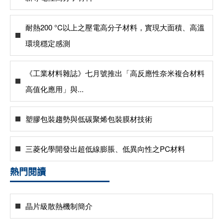
耐熱200 °C以上之壓電高分子材料，實現大面積、高溫
環境穩定感測
《工業材料雜誌》七月號推出「高反應性奈米複合材料
高值化應用」與...
塑膠包裝趨勢與低碳聚烯包裝膜材技術
三菱化學開發出超低線膨脹、低異向性之PC材料
熱門閱讀
晶片級散熱機制簡介