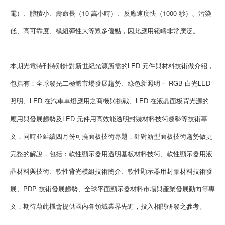
電）、體積小、壽命長（10 萬小時）、反應速度快（1000 秒）、污染
低、高可靠度、模組彈性大等眾多優點，因此應用範疇非常廣泛。
本期光電特刊特別針對新世紀光源所需的LED 元件與材料技術做介紹，
包括有：全球發光二極體市場發展趨勢、綠色新照明－ RGB 白光LED
照明、LED 在汽車車燈應用之商機與挑戰、LED 在液晶面板背光源的
應用與發展趨勢及LED 元件用高效能透明封裝材料技術趨勢等技術專
文，同時並延續四月份可撓面板技術專題，針對新型面板技術趨勢做更
完整的解說，包括：軟性顯示器用透明基板材料技術、軟性顯示器用液
晶材料與技術、軟性背光模組技術簡介、軟性顯示器用封膠材料技術發
展、PDP 技術發展趨勢、全球平面顯示器材料市場與產業發展動向等專
文，期待藉此機會提供國內各領域業界先進，投入相關研發之參考。