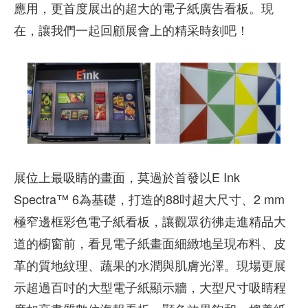
應用，更首度展出的超大的電子紙廣告看板。現
在，讓我們一起回顧展會上的精采時刻吧！
展位上最吸睛的畫面，莫過於首發以E Ink
Spectra™ 6為基礎，打造的88吋超大尺寸、2 mm
極窄邊框彩色電子紙看板，讓觀眾彷彿走進精品大
道的櫥窗前，看見電子紙畫面細緻地呈現布料、皮
革的質地紋理、蔬果的水潤與肌膚光澤。現場更展
示超過百吋的大型電子紙顯示牆，大型尺寸吸睛程