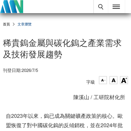
首頁
文章瀏覽
稀貴鎢金屬與碳化鎢之產業需求
及技術發展趨勢
刊登日期:2026/7/5
字級
陳溪山 / 工研院材化所
自2023年以來，鎢已成為關鍵礦產政策的核心。歐
盟恢復了對中國碳化鎢的反傾銷稅，並在2024年批