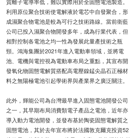
質離子電導率低，難以實際用於全固態電池製造。
利用原位聚合技術使電解液於電芯中自發聚合，形
成濕聚合物電池是較為可行之技術路線。當前衛藍
公司已投入濕聚合物開發多年，成為行業代表，但
相對控制各電池之均一性為發展此量產技術之瓶
頸。鴻海集團於2021年進入電動車領域，並將電
池、電機與電控視為電動車布局之重點，其宣布開
發氧化物固態電解質搭配高電壓鎳錳尖晶石正極材
料之無陽極電池引起學術界與產業界之廣泛關注。
此外，輝能公司為台灣最早進入固態電池開發公司
之一，其早期布局消費類電子產品之電池，近年亦
導入動力電池開發，並發布基於陶瓷固態電解質之
固態電池，其於去年宣布將於法國敦克爾克投資52