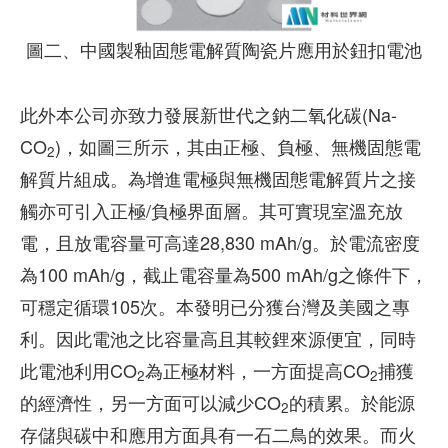
圖二、中國製釉固態電解質陶瓷片應用於鈕扣電池
此外本公司亦致力發展新世代之鈉二氧化碳(Na-
CO
)，如圖三所示，其由正極、負極、無機固態電
2
解質片組成。為增進電極與無機固態電解質片之接
觸亦可引入正極/負極界面層。其可實現室溫充放
電，且放電容量可高達28,830 mAh/g。於電流密度
為100 mAh/g，截止電容量為500 mAh/g之條件下，
可穩定循環105次。本發明已分獲台灣及美國之專
利。因此電池之比容量高且其較鋰來源便宜，同時
此電池利用CO
為正極材料，一方面提高CO
捕獲
2
2
的經濟性，另一方面可以減少CO
的積累。於能源
2
存儲與碳中和應用方面具有一石二鳥的效果。而火