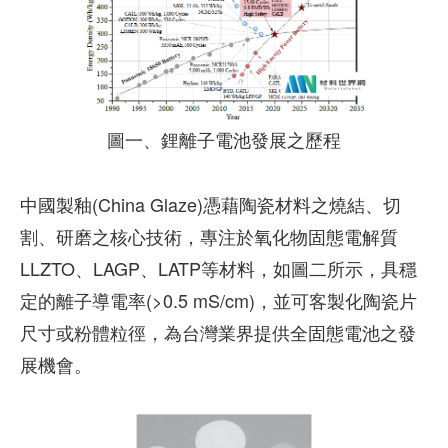
圖一、鋰離子電池發展之歷程
中國製釉(China Glaze)憑藉陶瓷材料之燒結、切
割、研磨之核心技術，專注於氧化物固態電解質
LLZTO、LAGP、LATP等材料，如圖二所示，具穩
定的離子導電率(>0.5 mS/cm)，並可客製化陶瓷片
尺寸或粉體粒徑，為台灣業界提供全固態電池之發
展機會。