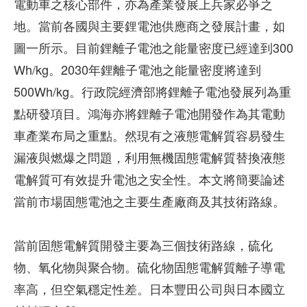
電動車之核心部件，亦為產業發展上兵家必爭之
地。當前各國與主要鋰電池供應商之發展計畫，如
圖一所示。目前鋰離子電池之能量密度已經達到300
Wh/kg。2030年鋰離子電池之能量密度將達到
500Wh/kg。行政院經濟部將鋰離子電池發展列為重
點研發項目。鴻海亦將鋰離子電池開發作為其電動
車產業布局之重點。然現有之液態電解質容易發生
漏液與燃爆之問題，利用無機固態電解質替換液態
電解質可有效提升電池之安全性。本文將簡要論述
當前市場固態電池之主要生產廠商及其技術路線。
當前固態電解質開發主要為三個技術路線，硫化
物、氧化物與聚合物。硫化物固態電解質離子導電
率高，但空氣穩定性差。日本豐田公司與日本國立