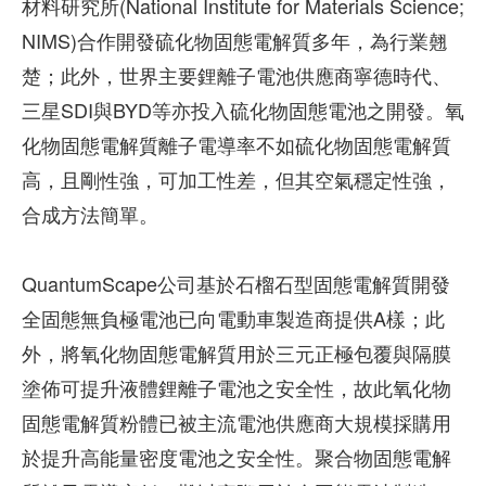
材料研究所(National Institute for Materials Science;
NIMS)合作開發硫化物固態電解質多年，為行業翹
楚；此外，世界主要鋰離子電池供應商寧德時代、
三星SDI與BYD等亦投入硫化物固態電池之開發。氧
化物固態電解質離子電導率不如硫化物固態電解質
高，且剛性強，可加工性差，但其空氣穩定性強，
合成方法簡單。
QuantumScape公司基於石榴石型固態電解質開發
全固態無負極電池已向電動車製造商提供A樣；此
外，將氧化物固態電解質用於三元正極包覆與隔膜
塗佈可提升液體鋰離子電池之安全性，故此氧化物
固態電解質粉體已被主流電池供應商大規模採購用
於提升高能量密度電池之安全性。聚合物固態電解