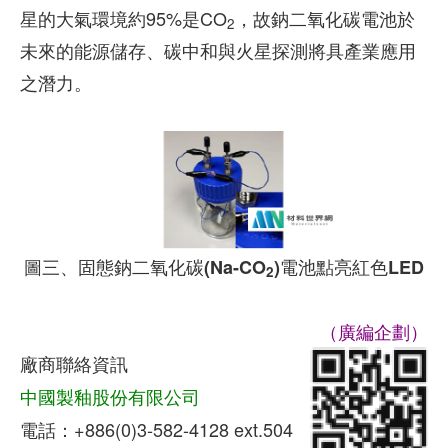
星的大氣環境約95%是CO
，故鈉二氧化碳電池於
2
未來的能源儲存、碳中和與火星探測將具產業應用
之潛力。
圖三、固態鈉二氧化碳(Na-CO
)電池點亮紅色LED
2
（廣編企劃）
廠商聯絡資訊
中國製釉股份有限公司
電話：+886(0)3-582-4128 ext.504