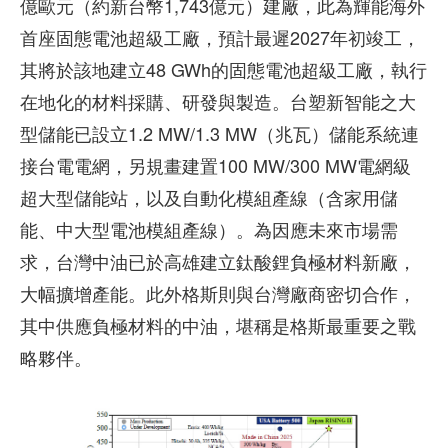
億歐元（約新台幣1,743億元）建廠，此為輝能海外
首座固態電池超級工廠，預計最遲2027年初竣工，
其將於該地建立48 GWh的固態電池超級工廠，執行
在地化的材料採購、研發與製造。台塑新智能之大
型儲能已設立1.2 MW/1.3 MW（兆瓦）儲能系統連
接台電電網，另規畫建置100 MW/300 MW電網級
超大型儲能站，以及自動化模組產線（含家用儲
能、中大型電池模組產線）。為因應未來市場需
求，台灣中油已於高雄建立鈦酸鋰負極材料新廠，
大幅擴增產能。此外格斯則與台灣廠商密切合作，
其中供應負極材料的中油，堪稱是格斯最重要之戰
略夥伴。