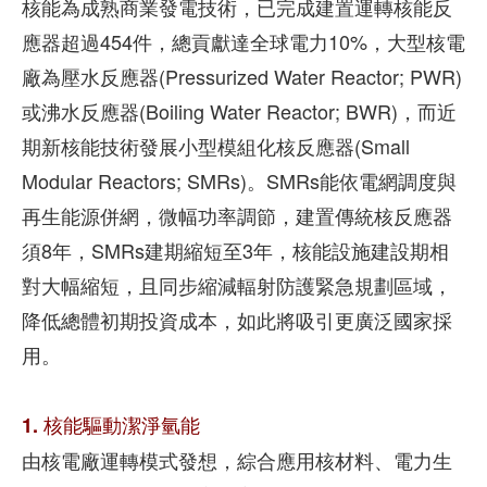
核能為成熟商業發電技術，已完成建置運轉核能反
應器超過454件，總貢獻達全球電力10%，大型核電
廠為壓水反應器(Pressurized Water Reactor; PWR)
或沸水反應器(Boiling Water Reactor; BWR)，而近
期新核能技術發展小型模組化核反應器(Small
Modular Reactors; SMRs)。SMRs能依電網調度與
再生能源併網，微幅功率調節，建置傳統核反應器
須8年，SMRs建期縮短至3年，核能設施建設期相
對大幅縮短，且同步縮減輻射防護緊急規劃區域，
降低總體初期投資成本，如此將吸引更廣泛國家採
用。
1. 核能驅動潔淨氫能
由核電廠運轉模式發想，綜合應用核材料、電力生