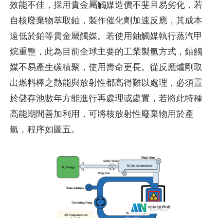
效能不佳，採用貴金屬觸媒造價不斐且易劣化，若
自核廢棄物萃取鈾，製作催化劑加速反應，其成本
遠低於鉑等貴金屬觸媒。若使用鈾觸媒執行蒸汽甲
烷重整，此為目前全球主要的工業製氫方式，鈾觸
媒不易產生碳積聚，使用壽命更長。從反應爐剛取
出燃料棒之熱能與放射性都高得難以處理，必須置
於儲存池數年方能進行再處理或處置，若將此特種
高能期間善加利用，可將核放射性廢棄物用於產
氫，程序如圖五。