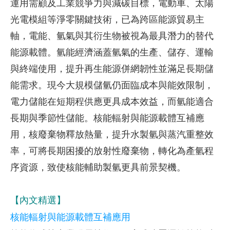
運用需顧及工業競爭力與減碳目標，電動車、太陽
光電模組等淨零關鍵技術，已為跨區能源貿易主
軸，電能、氫氣與其衍生物被視為最具潛力的替代
能源載體。氫能經濟涵蓋氫氣的生產、儲存、運輸
與終端使用，提升再生能源併網韌性並滿足長期儲
能需求。現今大規模儲氫仍面臨成本與能效限制，
電力儲能在短期程供應更具成本效益，而氫能適合
長期與季節性儲能。核能輻射與能源載體互補應
用，核廢棄物釋放熱量，提升水製氫與蒸汽重整效
率，可將長期困擾的放射性廢棄物，轉化為產氫程
序資源，致使核能輔助製氫更具前景契機。
【內文精選】
核能輻射與能源載體互補應用