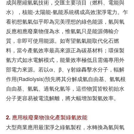
成與壓縮氫氣技術，交匯主要項目（燃料、電能與
水），核能-太陽能-氫能系統構成高效潔淨電力。乍
看初想氫氣似乎即為完美理想的綠色能源，氫與氧
反應相應廢棄物僅為水，惟氫氣只是能源傳輸介
質，非即可使用能源。如寄望氫氣能取代化石燃
料，當今產氫效率最高來源正為碳基材料；環保製
氫方式如水電解模式，能量效率極低且需備專用外
部電力來源。若以α、β、γ射線轟擊水分子，輻解
作用(Radiolysis)預先將其分解成氫自由基、氫氧根
自由基、氫氣、過氧化氫等，這些物質皆較初始水
分子更容易被電流解離，將大幅增加製氫效率。
2. 應用核廢棄物強化產製綠氫效能
大型商業應用最潔淨之綠氫製程，水轉換為氫與氧