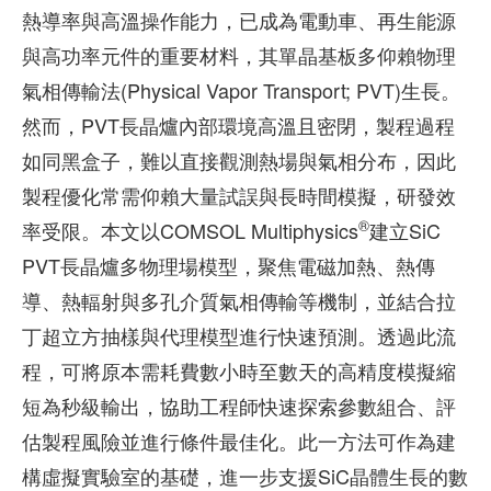
熱導率與高溫操作能力，已成為電動車、再生能源
與高功率元件的重要材料，其單晶基板多仰賴物理
氣相傳輸法(Physical Vapor Transport; PVT)生長。
然而，PVT長晶爐內部環境高溫且密閉，製程過程
如同黑盒子，難以直接觀測熱場與氣相分布，因此
製程優化常需仰賴大量試誤與長時間模擬，研發效
®
率受限。本文以COMSOL Multiphysics
建立SiC
PVT長晶爐多物理場模型，聚焦電磁加熱、熱傳
導、熱輻射與多孔介質氣相傳輸等機制，並結合拉
丁超立方抽樣與代理模型進行快速預測。透過此流
程，可將原本需耗費數小時至數天的高精度模擬縮
短為秒級輸出，協助工程師快速探索參數組合、評
估製程風險並進行條件最佳化。此一方法可作為建
構虛擬實驗室的基礎，進一步支援SiC晶體生長的數