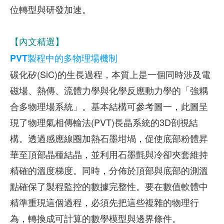
位轉型與研發加速。
【內文精選】
PVT製程中的多物理場機制
碳化矽(SiC)的生長過程，本質上是一個同時涉及電
磁場、熱傳、流體力學與化學反應動力學的「強耦
合多物理場系統」。基本結構可參考圖一，此圖呈
現了物理氣相傳輸法(PVT)長晶系統的3D剖視結
構。透過感應線圈加熱石墨坩堝，促使底部粉體昇
華至頂部晶種結晶，並利用石墨氈與冷卻夾套維持
精確的溫度梯度。同時，分佈於頂部與底部的測溫
點確保了製程監控的數據完整性。要在數值軟體中
精準重現這個過程，必須先把這些複雜的物理行
為，轉換成可計算的數學模型與邊界條件。