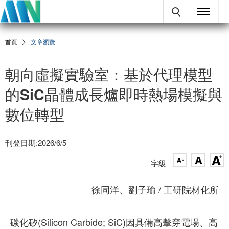
首頁
文章瀏覽
朝向虛擬實驗室：基於代理模型
的SiC晶體成長爐即時熱場模擬與
數位轉型
刊登日期:2026/6/5
字級
徐同洋、劉子瑜 / 工研院材化所
碳化矽(Silicon Carbide; SiC)因具備高擊穿電場、高