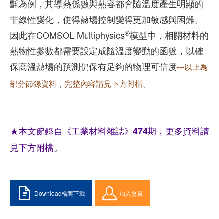
氈為例，其導熱係數與熱容都會隨溫度產生明顯的
非線性變化，使得熱場控制變得更加敏感與困難。
®
因此在COMSOL Multiphysics
模型中，相關材料的
熱物性參數都需要設定成隨溫度變動的函數，以確
保高溫熱場的預測仍保有足夠的物理可信度
---以上為
部分節錄資料，完整內容請見下方附檔。
★本文節錄自《工業材料雜誌》474期，更多資料請
見下方附檔。
Download檔案下載
加入會員