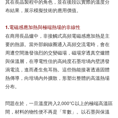
其在長晶製程中的角色，並在後段以實際的溫度分
布結果，展示模擬技術的應用價值。
1.電磁感應加熱與極端熱場的非線性
在商用長晶爐中，非接觸式高頻電磁感應加熱是主
要的熱源。當外部銅線圈通入高頻交流電時，會在
周遭空間激發強烈的交變磁場，磁場穿透真空爐體
與保溫層，在導電性佳的高純度石墨坩堝內壁誘發
渦電流，進而產生焦耳熱。這些熱能接著透過固體
熱傳導，向坩堝內外擴散，形塑出整體的高溫熱場
分布。
問題在於，一旦溫度跨入2,000℃以上的極端高溫區
間，材料的物性便不再是「常數」。以石墨與保溫