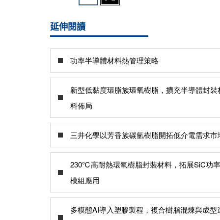
延伸閱讀
功率半導體材料熱管理策略
新型低黏度環脂族環氧樹脂，擴充半導體封裝
料佈局
三井化學以芳香族碳氫樹脂開拓低介電需求市
230℃高耐熱環氧樹脂封裝材料，拓展SiC功
模組應用
多模態AI導入塑膠製程，複合樹脂混煉與成型