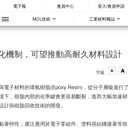
電子報
會員中心
登入/會員申請
MCL技術
工業材料雜誌
化機制，可望推動高耐久材料設計
字級
材料的環氧樹脂(Epoxy Resin)，從分子層級進行
境下，樹脂內部的化學鍵會更容易斷裂，進而大幅加速材
設計與樹脂回收技術的開發。
黏著特性，廣泛應用於電子零組件、塗料與結構接著等領