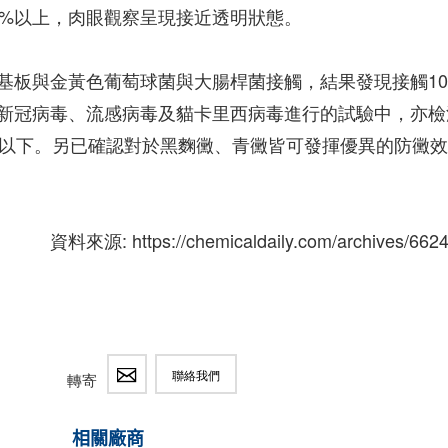
0%以上，肉眼觀察呈現接近透明狀態。
基板與金黃色葡萄球菌與大腸桿菌接觸，結果發現接觸1
新冠病毒、流感病毒及貓卡里西病毒進行的試驗中，亦檢
限以下。另已確認對於黑麴黴、青黴皆可發揮優異的防黴效
資料來源: https://chemicaldaily.com/archives/662
聯絡我們
轉寄
相關廠商