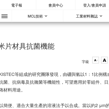
電子報
會員中心
登入/會員申請
MCL技術
工業材料雜誌
米片材具抗菌機能
字級
ISTEC等組成的研究團隊發現，由硼與氫以1：1比例構
抗菌、抗病毒及抗黴菌等機能性，可望應用於零組件、日
佈材料用途。
以簡便、適合大量生產的溶液法予以合成。當以約2 μm