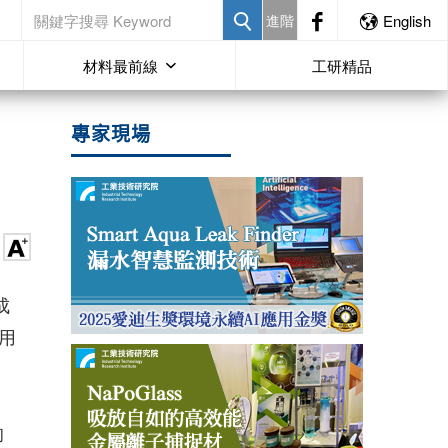
進階
English
材料最前線
工研精品
專家現場
成
用
的