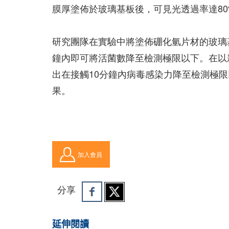
膜厚塗佈於玻璃基板後，可見光透過率達8
研究團隊在實驗中將塗佈硼化氫片材的玻璃
鐘內即可將活菌數降至檢測極限以下。在以
出在接觸10分鐘內病毒感染力降至檢測極
果。
加入會員
分享
延伸閱讀