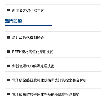
新開發之CNF煞車片
熱門閱讀
晶片級散熱機制簡介
PEEK複材高值化應用技術
創新低溫N₂O觸媒處理技術
電子級聚醯亞胺純化技術與光譜監控之整合解析
電子級氣體與特用化學品的高純度檢測趨勢