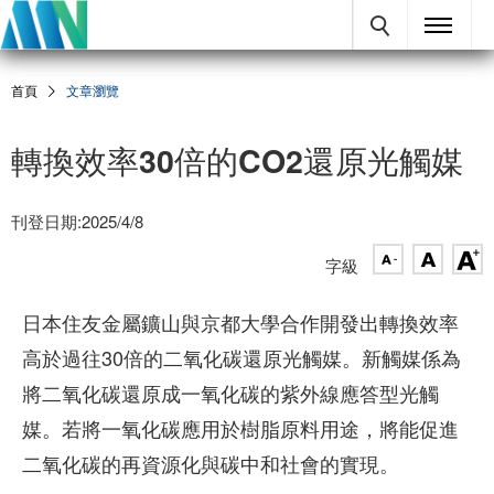
首頁
文章瀏覽
轉換效率30倍的CO2還原光觸媒
刊登日期:2025/4/8
字級
日本住友金屬鑛山與京都大學合作開發出轉換效率
高於過往30倍的二氧化碳還原光觸媒。新觸媒係為
將二氧化碳還原成一氧化碳的紫外線應答型光觸
媒。若將一氧化碳應用於樹脂原料用途，將能促進
二氧化碳的再資源化與碳中和社會的實現。