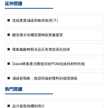
延伸閱讀
造紙產業減碳策略與路徑(下)
釀造廢水有機質廢轉能實廠建置
廢氫氟酸轉製冰晶石有價資源化技術
Daicel將量產消費後回收POM並維持材料性能
減碳新戰略：能源與磁材廢料的循環價值
熱門閱讀
晶片級散熱機制簡介