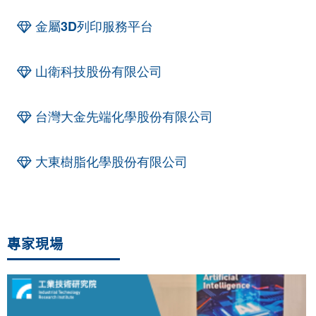
金屬3D列印服務平台
山衛科技股份有限公司
台灣大金先端化學股份有限公司
大東樹脂化學股份有限公司
專家現場