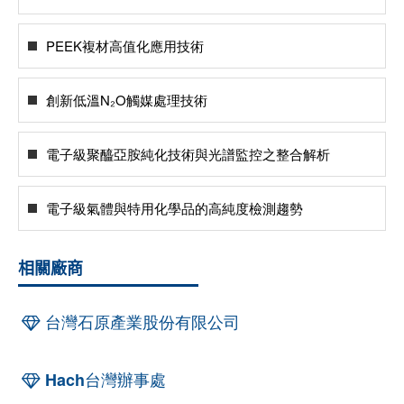
PEEK複材高值化應用技術
創新低溫N₂O觸媒處理技術
電子級聚醯亞胺純化技術與光譜監控之整合解析
電子級氣體與特用化學品的高純度檢測趨勢
相關廠商
台灣石原產業股份有限公司
Hach台灣辦事處