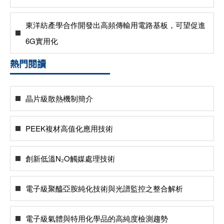
東洋紡產學合作開發出高頻傳輸用電路基板，可望促進
6G實用化
熱門閱讀
晶片級散熱機制簡介
PEEK複材高值化應用技術
創新低溫N₂O觸媒處理技術
電子級聚醯亞胺純化技術與光譜監控之整合解析
電子級氣體與特用化學品的高純度檢測趨勢