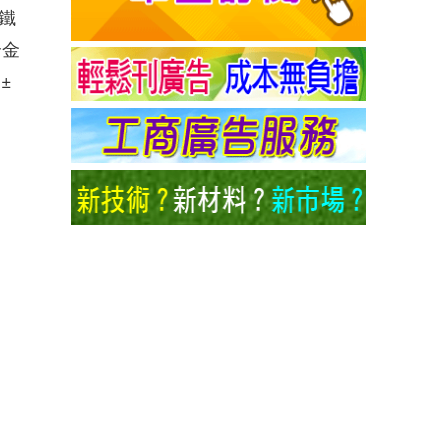
鐵
合金
±