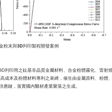
金粉末與3D列印製程開發案例
3D列印用之鈦基非晶質金屬材料、合金粉體霧化、雷射
體高成本及粉體材料專利之束縛，催生由金屬原料、粉體
供應鏈，落實國內醫材產業聚落之生成。