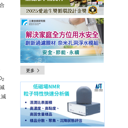
合
再
更多
O
2
減
且減