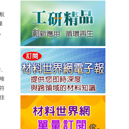
航
量
，
作、
堆
符
佳