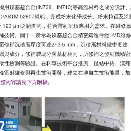
鎳基超合金(IN738、IN713)等高溫材料之成分設計
/ASTM 52907規範，完成粉末化學成分、粉末粒徑及流
~120 μm之範圍內，符合雷射沉積應用之需求。在維修
補技術。圖十一所示為鎳基超合金精密鑄造件經LMD維
，表面修補沉積層厚度可達2~3.5 mm，沉積層材料緻密度達
組織與成分，修補層成分與基材相同，所修補之發動機精密
壞性檢測等驗證。在科專技術平台推廣，鏈結中佑、漢翔
輪雷射維修與再生技術開發，建立在地自主技術能量，加
完整內容請見下方附檔。