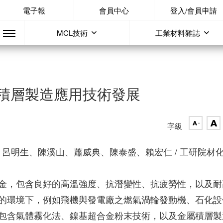
電子報
會員中心
登入/會員申請
MCL技術
工業材料雜誌
積層製造應用技術發展
字級
呂明生、陳溪山、蕭威典、陳泰盛、賴宏仁 / 工研院材
金，包含良好的高溫強度、抗潛變性、抗疲勞性，以及耐
的環境下，例如飛機與發電廠之燃氣渦輪發動機、石化設
包含氣體霧化法、鎳基超合金粉末技術，以及金屬積層製