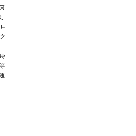
、真
動
應用
修之
鑄
等
速