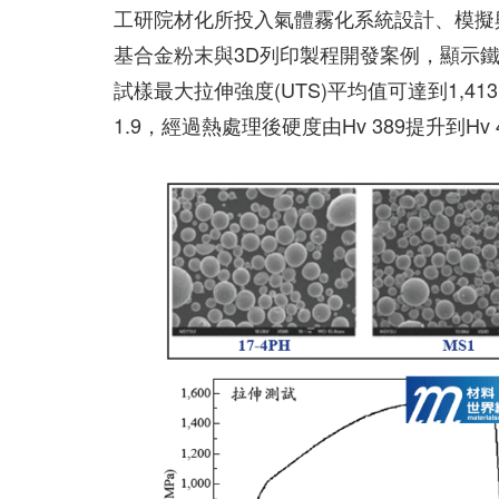
工研院材化所投入氣體霧化系統設計、模擬
基合金粉末與3D列印製程開發案例，顯示鐵基
試樣最大拉伸強度(UTS)平均值可達到1,413 ± 
1.9，經過熱處理後硬度由Hv 389提升到Hv 4