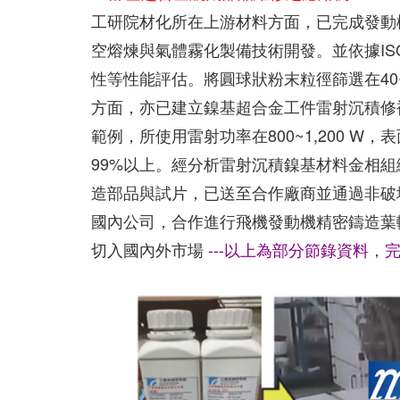
工研院材化所在上游材料方面，已完成發動機用
空熔煉與氣體霧化製備技術開發。並依據ISO
性等性能評估。將圓球狀粉末粒徑篩選在40
方面，亦已建立鎳基超合金工件雷射沉積修
範例，所使用雷射功率在800~1,200 W
99%以上。經分析雷射沉積鎳基材料金相
造部品與試片，已送至合作廠商並通過非破
國內公司，合作進行飛機發動機精密鑄造葉
切入國內外市場
---以上為部分節錄資料，