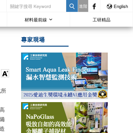
進階
English
材料最前線
工研精品
專家現場
化所
高
備
造