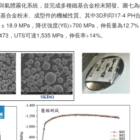
與氣體霧化系統，並完成多種鐵基合金粉末開發。圖七為
合金粉末、成型件的機械性質。其中3D列印17-4 PH
18.9 MPa，降伏強度(YS)>700 MPa，伸長量為12.7% 
73，UTS可達1,535 MPa，伸長率>14%。