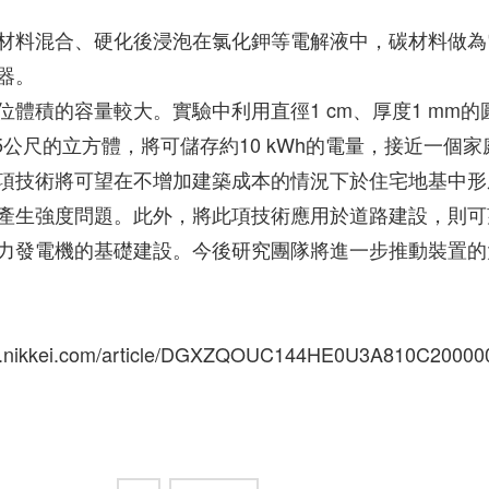
材料混合、硬化後浸泡在氯化鉀等電解液中，碳材料做為
器。
體積的容量較大。實驗中利用直徑1 cm、厚度1 mm的
公尺的立方體，將可儲存約10 kWh的電量，接近一個家
項技術將可望在不增加建築成本的情況下於住宅地基中形
產生強度問題。此外，將此項技術應用於道路建設，則可
力發電機的基礎建設。今後研究團隊將進一步推動裝置的
nikkei.com/article/DGXZQOUC144HE0U3A810C20000