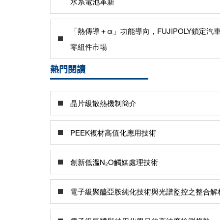
水系電池革新
「熱傳導＋α」功能導向，FUJIPOLY鎖定汽
零組件市場
熱門閱讀
晶片級散熱機制簡介
PEEK複材高值化應用技術
創新低溫N₂O觸媒處理技術
電子級聚醯亞胺純化技術與光譜監控之整合解