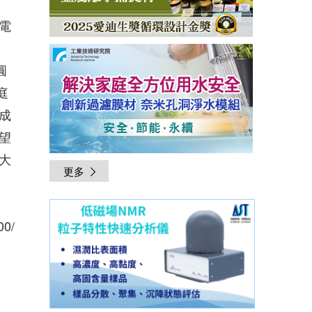
電
圓
庭
成
望
大
更多
00/