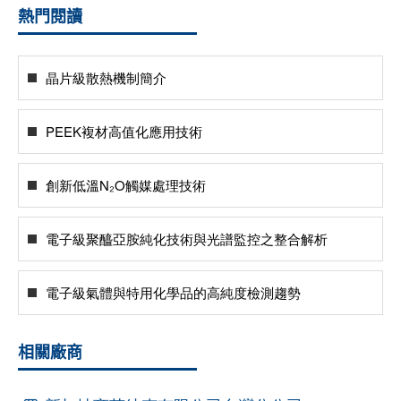
熱門閱讀
晶片級散熱機制簡介
PEEK複材高值化應用技術
創新低溫N₂O觸媒處理技術
電子級聚醯亞胺純化技術與光譜監控之整合解析
電子級氣體與特用化學品的高純度檢測趨勢
相關廠商