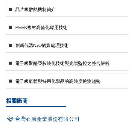
晶片級散熱機制簡介
PEEK複材高值化應用技術
創新低溫N₂O觸媒處理技術
電子級聚醯亞胺純化技術與光譜監控之整合解析
電子級氣體與特用化學品的高純度檢測趨勢
相關廠商
台灣石原產業股份有限公司