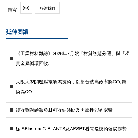
聯絡我們
轉寄
延伸閱讀
《工業材料雜誌》2026年7月號「材質智慧分選」與「稀
貴金屬循環回收...
大阪大學開發壓電觸媒技術，以超音波高效率將CO₂轉
換為CO
緩凝劑對鹼激發材料凝結時間及力學性能的影響
從ISPlasma/IC-PLANTS及APSPT看電漿技術發展趨勢