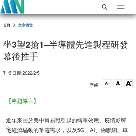
首頁
文章瀏覽
坐3望2搶1–半導體先進製程研發
幕後推手
刊登日期:2022/2/5
字級
【專題導言】
近年來由於美中貿易戰引起的轉單效應、疫情影響
宅經濟驅動的筆電需求，以及5G、AI、物聯網、車