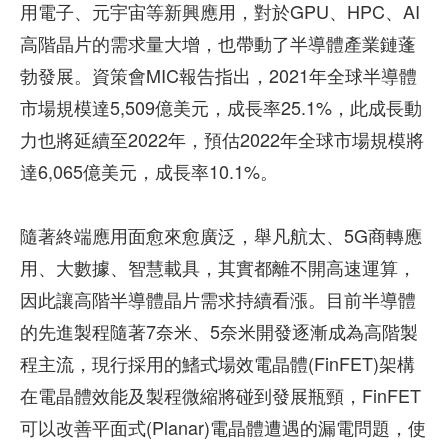
用電子、元宇宙等新興應用，對於GPU、HPC、AI
高階晶片的需求量大增，也帶動了半導體產業鏈蓬
勃發展。資策會MIC報告指出，2021年全球半導體
市場規模達5,509億美元，成長率25.1%，此成長動
力也將延續至2022年，預估2022年全球市場規模將
達6,065億美元，成長率10.1%。
隨著終端應用面愈來愈廣泛，舉凡航太、5G商轉應
用、大數據、智慧載具，其實都離不開高速運算，
因此讓高階半導體晶片需求持續看漲。目前半導體
的先進製程隨著7奈米、5奈米開發逐漸成為高階製
程主流，現行採用的鰭式場效電晶體(FinFET)架構
在電晶體效能及製程微縮將碰到發展瓶頸，FinFET
可以改善平面式(Planar)電晶體遭遇的漏電問題，使