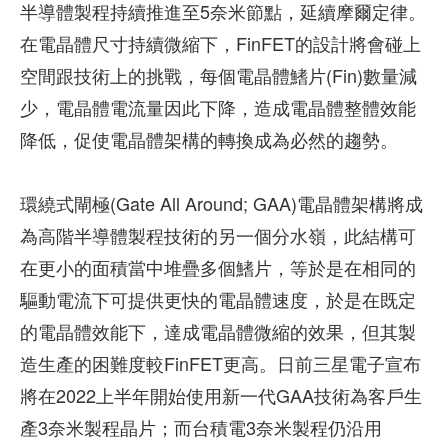
半導體製程持續推進至5奈米節點，延續摩爾定律。
在電晶體尺寸持續微縮下，FinFET的設計將會碰上
空間跟技術上的挑戰，每個電晶體鰭片(Fin)數量減
少，電晶體電流量因此下降，造成電晶體整體效能
降低，促使電晶體架構的轉換成為必然的趨勢。
環繞式閘極(Gate All Around; GAA)電晶體架構將成
為高階半導體製程技術的另一個分水嶺，此結構可
在更小的面積當中堆疊多個鰭片，等於是在相同的
驅動電流下可提供更快的電晶體速度，於是在既定
的電晶體效能下，達成電晶體微縮的效果，但其製
造生產的困難度較FinFET更高。日前三星電子宣布
將在2022上半年開始使用新一代GAA技術為客戶生
產3奈米製程晶片；而台積電3奈米製程仍沿用